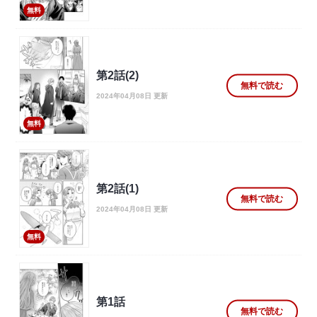
無料
第2話(2)
無料で読む
2024年04月08日 更新
無料
第2話(1)
無料で読む
2024年04月08日 更新
無料
第1話
無料で読む