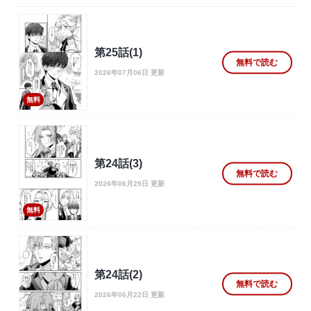
第25話(1)
無料で読む
2026年07月06日 更新
無料
第24話(3)
無料で読む
2026年06月29日 更新
無料
第24話(2)
無料で読む
2026年06月22日 更新