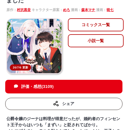
ました
原作：
村沢黒音
キャラクター原案：
めろ
漫画：
森本マチ
漫画：
硯七
コミックス一覧
小説一覧
26/7/6 更新
評価・感想(3109)
シェア
公爵令嬢のジーナは料理が得意だったが、婚約者のフィンセン
ト王子からはいつも「まずい」と貶されてばかり。