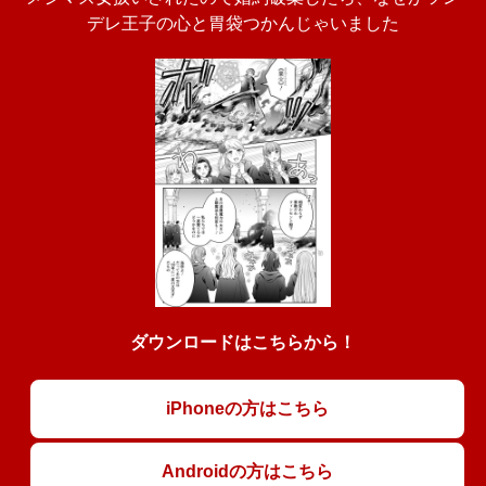
デレ王子の心と胃袋つかんじゃいました
ダウンロードはこちらから！
iPhoneの方はこちら
Androidの方はこちら