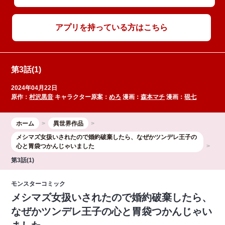
アプリを持っている方はこちら
第3話(1)
2024年04月22日
原作：
村沢黒音
キャラクター原案：
めろ
漫画：
森本マチ
漫画：
硯七
ホーム
異世界作品
メシマズ女扱いされたので婚約破棄したら、なぜかツンデレ王子の
心と胃袋つかんじゃいました
第3話(1)
モンスターコミック
メシマズ女扱いされたので婚約破棄したら、
なぜかツンデレ王子の心と胃袋つかんじゃい