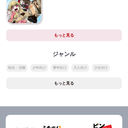
もっと見る
ジャンル
転生・召喚
少年向け
青年向け
大人向け
少女向け
もっと見る