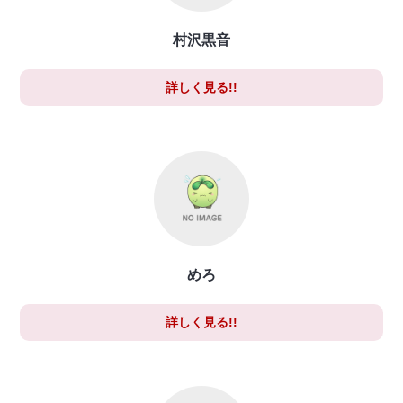
村沢黒音
詳しく見る!!
めろ
詳しく見る!!