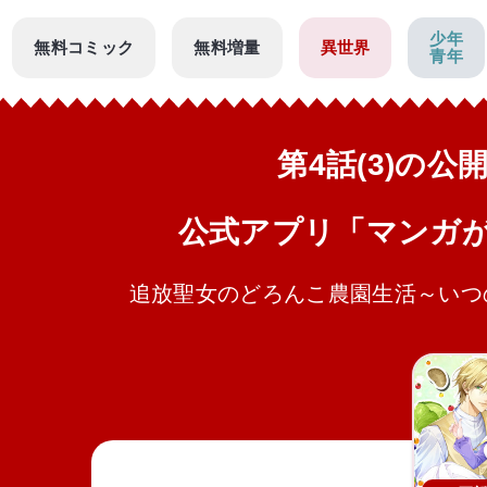
少年
無料コミック
無料増量
異世界
青年
第4話(3)の
公式アプリ「マンガ
追放聖女のどろんこ農園生活～いつ