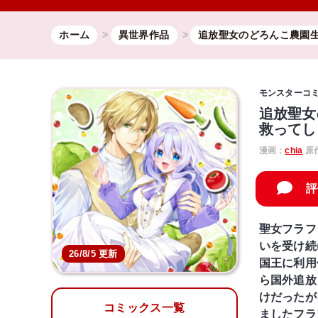
ホーム
異世界作品
追放聖女のどろんこ農園
モンスターコ
追放聖女
救ってし
漫画：
chia
原
評
聖女フラフ
いを受け続
26/8/5 更新
国王に利用
ら国外追放
けだったが
コミックス一覧
ましたフラ