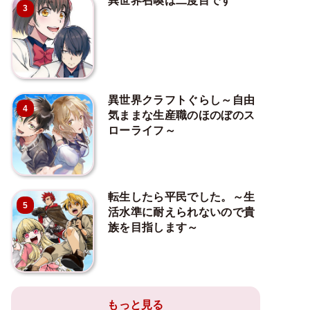
異世界召喚は二度目です
3
異世界クラフトぐらし～自由
4
気ままな生産職のほのぼのス
ローライフ～
転生したら平民でした。～生
5
活水準に耐えられないので貴
族を目指します～
もっと見る