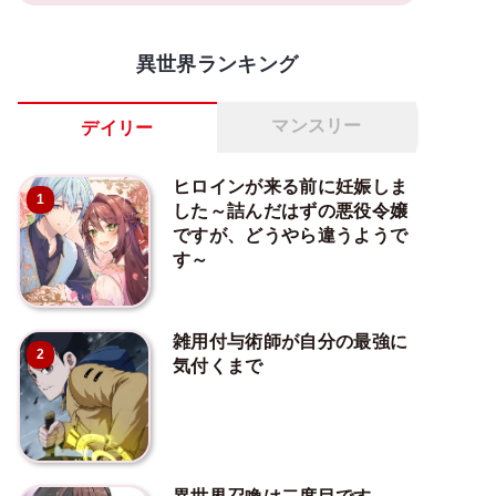
異世界ランキング
マンスリー
デイリー
ヒロインが来る前に妊娠しま
1
した～詰んだはずの悪役令嬢
ですが、どうやら違うようで
す～
雑用付与術師が自分の最強に
2
気付くまで