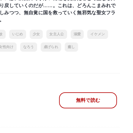
り戻していくのだが……。これは、どろんこまみれで
しみつつ、無自覚に国を救っていく無邪気な聖女フラ
。
放
いじめ
少女
女主人公
溺愛
イケメン
女性向け
なろう
虐げられ
癒し
無料で読む