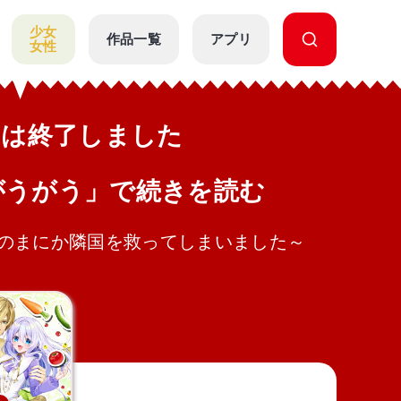
少女
作品一覧
アプリ
女性
公開は終了しました
がうがう」で続きを読む
のまにか隣国を救ってしまいました～