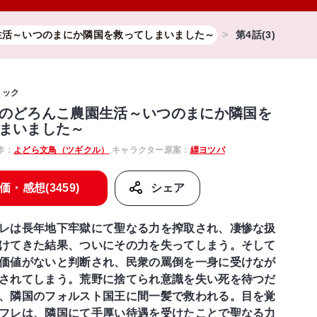
生活～いつのまにか隣国を救ってしまいました～
第4話(3)
ミック
のどろんこ農園生活～いつのまにか隣国を
まいました～
作：
よどら文鳥（ツギクル）
キャラクター原案：
縹ヨツバ
価・感想(3459)
シェア
レは長年地下牢獄にて聖なる力を搾取され、凄惨な扱
けてきた結果、ついにその力を失ってしまう。そして
価値がないと判断され、民衆の罵倒を一身に受けなが
されてしまう。荒野に捨てられ意識を失い死を待つだ
、隣国のフォルスト国王に間一髪で救われる。目を覚
フレは、隣国にて手厚い待遇を受けたことで聖なる力