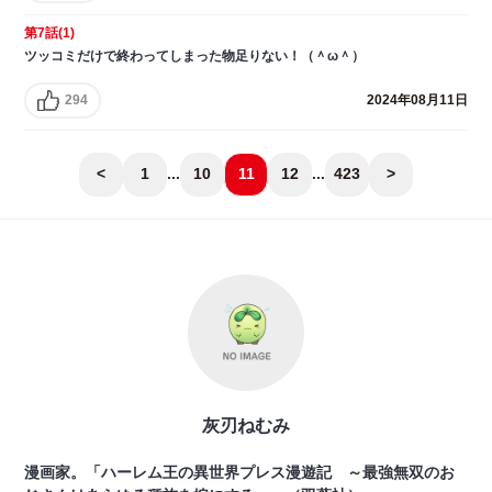
第7話(1)
ツッコミだけで終わってしまった物足りない！（＾ω＾）
294
2024年08月11日
<
1
...
10
11
12
...
423
>
灰刃ねむみ
漫画家。「ハーレム王の異世界プレス漫遊記 ～最強無双のお