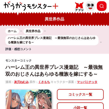
異世界作品
ホーム
異世界作品
ハーレム王の異世界プレス漫遊記 ～最強無双のおじさんはあらゆ
る種族を嫁にする～
評価・感想コメント
モンスターコミック
ハーレム王の異世界プレス漫遊記 ～最強無
双のおじさんはあらゆる種族を嫁にする～
漫画：
灰刃ねむみ
原作：
くさもち
キャラクター原案：
マッパニナッタ
コミックス一覧
小説一覧