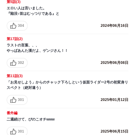
第5話(3)
エロい人は言いました。
『陥没○首はむっつりである』と
304
2024年06月16日
第17話(2)
ラストの言葉、、、
やっぱあんた漢だよ、ゲンジさん！！
302
2025年06月08日
第11話(3)
「お見せしよう」からのチャック下ろしという仮面ライダー2号の初変身リ
スペクト（絶対違う）
301
2025年01月12日
番外編
二週続けて、ぴのこオチwww
301
2025年06月15日