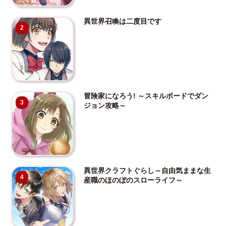
異世界召喚は二度目です
2
冒険家になろう! ～スキルボードでダン
3
ジョン攻略～
異世界クラフトぐらし～自由気ままな生
4
産職のほのぼのスローライフ～