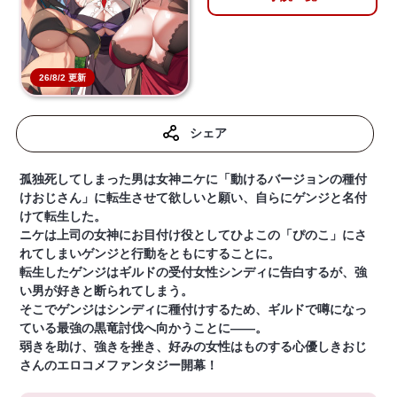
26/8/2 更新
シェア
孤独死してしまった男は女神ニケに「動けるバージョンの種付
けおじさん」に転生させて欲しいと願い、自らにゲンジと名付
けて転生した。
ニケは上司の女神にお目付け役としてひよこの「ぴのこ」にさ
れてしまいゲンジと行動をともにすることに。
転生したゲンジはギルドの受付女性シンディに告白するが、強
い男が好きと断られてしまう。
そこでゲンジはシンディに種付けするため、ギルドで噂になっ
ている最強の黒竜討伐へ向かうことに――。
弱きを助け、強きを挫き、好みの女性はものする心優しきおじ
さんのエロコメファンタジー開幕！