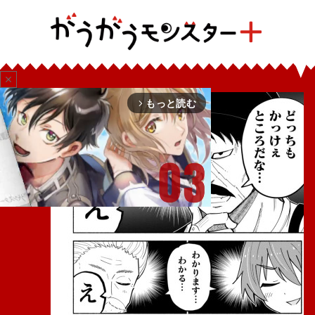
close
もっと読む
arrow_forward_ios
Mute