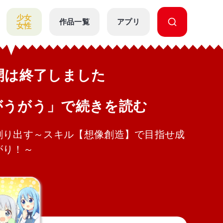
少女
作品一覧
アプリ
女性
公開は終了しました
がうがう」で続きを読む
り出す～スキル【想像創造】で目指せ成
゙り！～