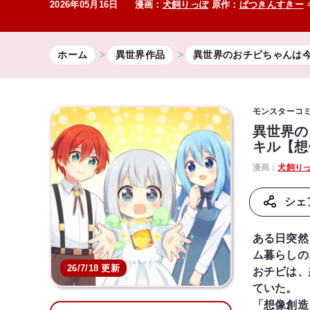
2026年05月16日
漫画：
犬飼りっぽ
原作：
ぱつきんすきー
ホーム
異世界作品
異世界のおチビちゃんは今
モンスターコ
異世界の
キル【想
漫画：
犬飼り
シェ
ある日突然
ム暮らしの
26/7/18 更新
おチビは、
ていた。
「想像創造