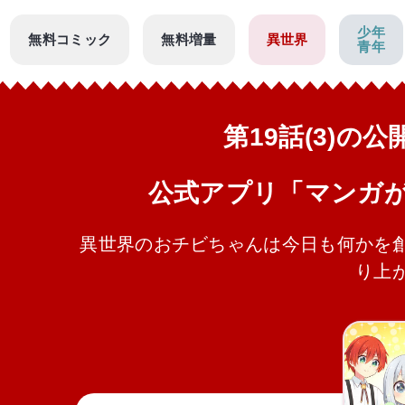
少年
無料コミック
無料増量
異世界
青年
第19話(3)の
公式アプリ「マンガ
異世界のおチビちゃんは今日も何かを創
り上か