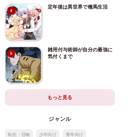
定年後は異世界で種馬生活
4
雑用付与術師が自分の最強に
5
気付くまで
もっと見る
ジャンル
転生・召喚
少年向け
青年向け