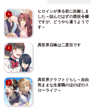
ヒロインが来る前に妊娠しま
1
した～詰んだはずの悪役令嬢
ですが、どうやら違うようで
す～
異世界召喚は二度目です
2
異世界クラフトぐらし～自由
3
気ままな生産職のほのぼのス
ローライフ～