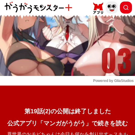
もっと読む
arrow_forward_ios
Powered by 
GliaStudios
Mute
第19話(2)の公開は終了しました
公式アプリ「マンガがうがう」で続きを読む
異世界のおチビちゃんは今日も何かを創り出す～スキル