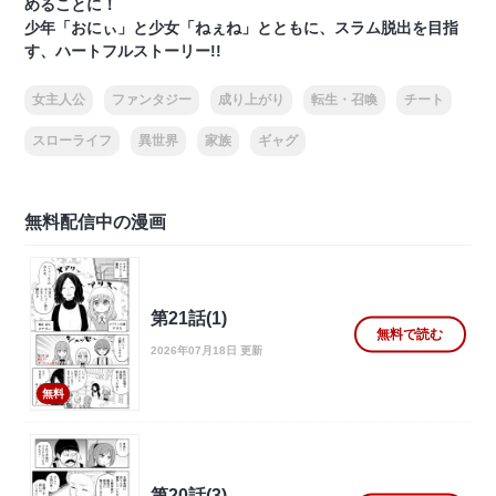
めることに！
少年「おにぃ」と少女「ねぇね」とともに、スラム脱出を目指
す、ハートフルストーリー!!
女主人公
ファンタジー
成り上がり
転生・召喚
チート
スローライフ
異世界
家族
ギャグ
無料配信中の漫画
第21話(1)
無料で読む
2026年07月18日 更新
無料
第20話(3)