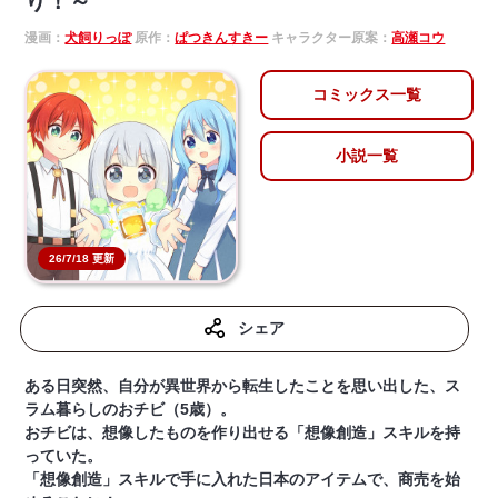
り！～
漫画：
犬飼りっぽ
原作：
ぱつきんすきー
キャラクター原案：
高瀬コウ
コミックス一覧
小説一覧
26/7/18 更新
シェア
ある日突然、自分が異世界から転生したことを思い出した、ス
ラム暮らしのおチビ（5歳）。
おチビは、想像したものを作り出せる「想像創造」スキルを持
っていた。
「想像創造」スキルで手に入れた日本のアイテムで、商売を始