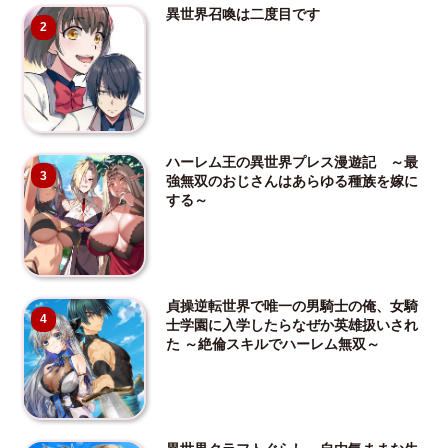
異世界召喚は二度目です
2
ハーレム王の異世界プレス漫遊記 ～最
3
強無双のおじさんはあらゆる種族を嫁に
する～
貞操逆転世界で唯一の男騎士の俺、女騎
4
士学園に入学したらなぜか英雄扱いされ
た ～絶倫スキルでハーレム無双～