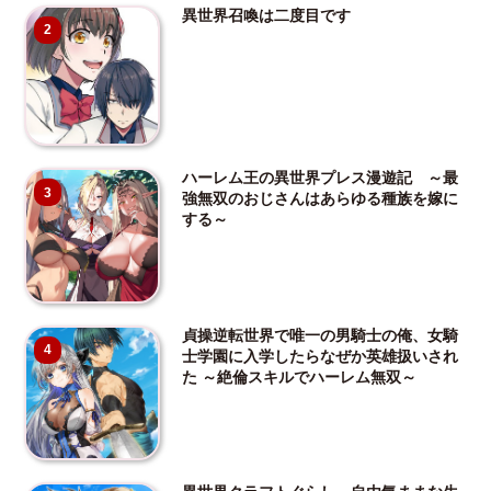
異世界召喚は二度目です
2
ハーレム王の異世界プレス漫遊記 ～最
3
強無双のおじさんはあらゆる種族を嫁に
する～
貞操逆転世界で唯一の男騎士の俺、女騎
4
士学園に入学したらなぜか英雄扱いされ
た ～絶倫スキルでハーレム無双～