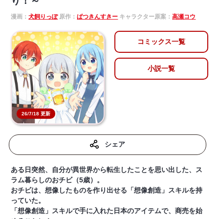
り！～
漫画：
犬飼りっぽ
原作：
ぱつきんすきー
キャラクター原案：
高瀬コウ
コミックス一覧
小説一覧
26/7/18 更新
シェア
ある日突然、自分が異世界から転生したことを思い出した、ス
ラム暮らしのおチビ（5歳）。
おチビは、想像したものを作り出せる「想像創造」スキルを持
っていた。
「想像創造」スキルで手に入れた日本のアイテムで、商売を始