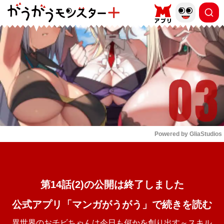
もっと読む
arrow_forward_ios
Powered by 
GliaStudios
Mute
第14話(2)の公開は終了しました
公式アプリ「マンガがうがう」で続きを読む
異世界のおチビちゃんは今日も何かを創り出す～スキル