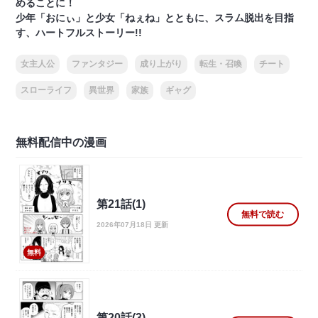
めることに！
少年「おにぃ」と少女「ねぇね」とともに、スラム脱出を目指
す、ハートフルストーリー!!
女主人公
ファンタジー
成り上がり
転生・召喚
チート
スローライフ
異世界
家族
ギャグ
無料配信中の漫画
第21話(1)
無料で読む
2026年07月18日 更新
無料
第20話(3)