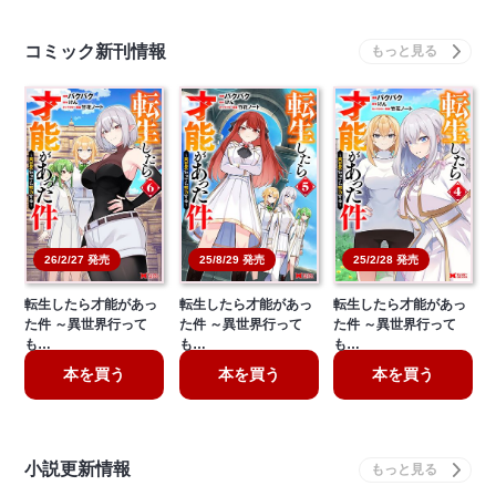
コミック新刊情報
26/2/27 発売
25/8/29 発売
25/2/28 発売
転生したら才能があっ
転生したら才能があっ
転生したら才能があっ
た件 ～異世界行って
た件 ～異世界行って
た件 ～異世界行って
も…
も…
も…
本を買う
本を買う
本を買う
小説更新情報