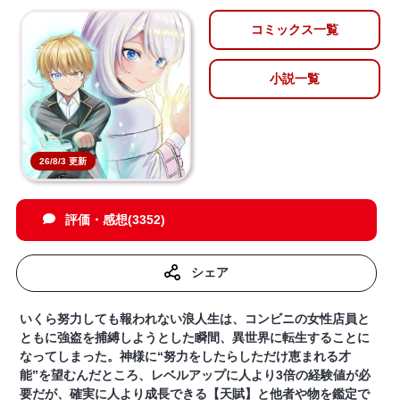
コミックス一覧
小説一覧
26/8/3 更新
評価・感想(3352)
シェア
いくら努力しても報われない浪人生は、コンビニの女性店員と
ともに強盗を捕縛しようとした瞬間、異世界に転生することに
なってしまった。神様に“努力をしたらしただけ恵まれる才
能”を望むんだところ、レベルアップに人より3倍の経験値が必
要だが、確実に人より成長できる【天賦】と他者や物を鑑定で