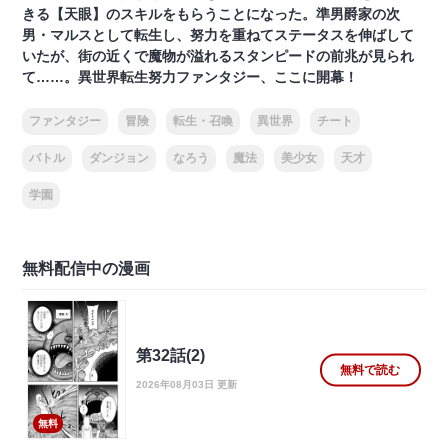
きる【天眼】のスキルをもらうことになった。準男爵家の次
男・マルスとして転生し、努力を重ねてステータスを伸ばして
いたが、街の近くで魔物が溢れるスタンピードの前兆が見られ
て……。異世界転生努力ファンタジー、ここに開幕！
ファンタジー
冒険
転生・召喚
異世界
チート
バトル
ダンジョン
なろう
魔法
美少女
天才
学園
無料配信中の漫画
第32話(2)
無料で読む
2026年08月03日 更新
無料