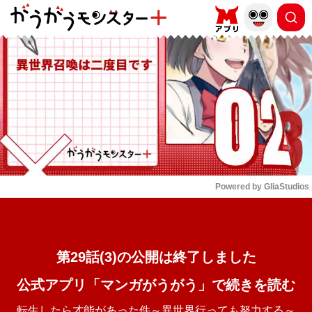
もっと読む
arrow_forward_ios
Powered by 
GliaStudios
Mute
第29話(3)の公開は終了しました
公式アプリ「マンガがうがう」で続きを読む
転生したら才能があった件～異世界行っても努力する～