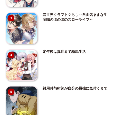
異世界クラフトぐらし～自由気ままな生
3
産職のほのぼのスローライフ～
定年後は異世界で種馬生活
4
雑用付与術師が自分の最強に気付くまで
5