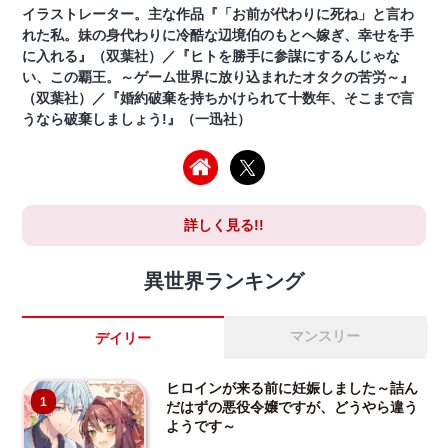
イラストレーター。主な作品『「お前が代わりに死ね」と言わ
れた私。妹の身代わりに冷酷な辺境伯のもとへ嫁ぎ、幸せを手
に入れる』（双葉社）／『ヒトを勝手に参謀にするんじゃな
い、この覇王。～ゲーム世界に放り込まれたオタクの苦労～』
（双葉社）／『婚約破棄を持ちかけられて十数年、そこまで言
うなら破棄しましょう!』（一迅社）
詳しく見る!!
異世界ランキング
マンスリー
デイリー
ヒロインが来る前に妊娠しました～詰ん
1
だはずの悪役令嬢ですが、どうやら違う
ようです～