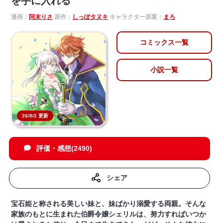
を手に入れる
漫画：
阿末りさ
原作：
しっぽタヌキ
キャラクター原案：
まろ
コミックス一覧
小説一覧
26/8/2 更新
評価・感想(2490)
シェア
宝石姫と称される美しい妹と、妹ばかり溺愛する両親。そんな
家族のもとに生まれた伯爵令嬢シェリルは、努力すればいつか