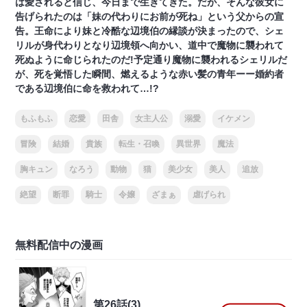
は愛されると信じ、今日まで生きてきた。だが、そんな彼女に
告げられたのは「妹の代わりにお前が死ね」という父からの宣
告。王命により妹と冷酷な辺境伯の縁談が決まったので、シェ
リルが身代わりとなり辺境領へ向かい、道中で魔物に襲われて
死ぬように命じられたのだ!予定通り魔物に襲われるシェリルだ
が、死を覚悟した瞬間、燃えるような赤い髪の青年ーー婚約者
である辺境伯に命を救われて…!?
もふもふ
恋愛
田舎
女主人公
溺愛
イケメン
冒険
結婚
貴族
転生・召喚
異世界
魔法
胸キュン
なろう
動物
猫
美少女
美人
追放
絶望
断罪
騎士
令嬢
ざまぁ
虐げられ
無料配信中の漫画
第26話(3)