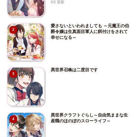
8/5 更新
愛さないといわれましても ～元魔王の伯
2
爵令嬢は生真面目軍人に餌付けをされて
幸せになる～
異世界召喚は二度目です
3
異世界クラフトぐらし～自由気ままな生
4
産職のほのぼのスローライフ～