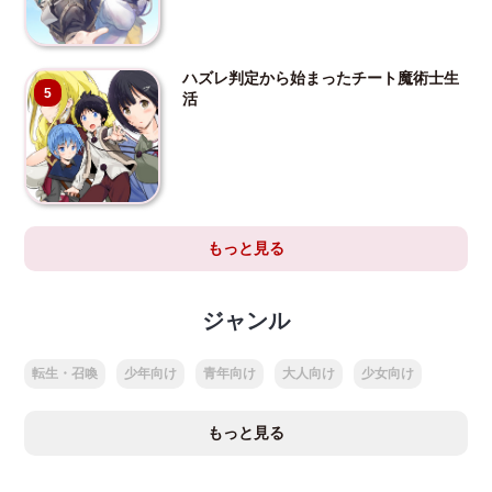
ハズレ判定から始まったチート魔術士生
5
活
もっと見る
ジャンル
転生・召喚
少年向け
青年向け
大人向け
少女向け
もっと見る