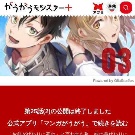
もっと読む
arrow_forward_ios
Powered by 
GliaStudios
Mute
第25話(2)の公開は終了しました
公式アプリ「マンガがうがう」で続きを読む
「お前が代わりに死ね」と言われた私。妹の身代わりに