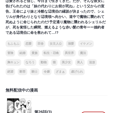
は愛されると信じ、今日まで生きてきた。だが、そんな彼女に
告げられたのは「妹の代わりにお前が死ね」という父からの宣
告。王命により妹と冷酷な辺境伯の縁談が決まったので、シェ
リルが身代わりとなり辺境領へ向かい、道中で魔物に襲われて
死ぬように命じられたのだ!予定通り魔物に襲われるシェリルだ
が、死を覚悟した瞬間、燃えるような赤い髪の青年ーー婚約者
である辺境伯に命を救われて…!?
もふもふ
恋愛
田舎
女主人公
溺愛
イケメン
冒険
結婚
貴族
転生・召喚
異世界
魔法
胸キュン
なろう
動物
猫
美少女
美人
追放
絶望
断罪
騎士
令嬢
ざまぁ
虐げられ
無料配信中の漫画
第26話(3)