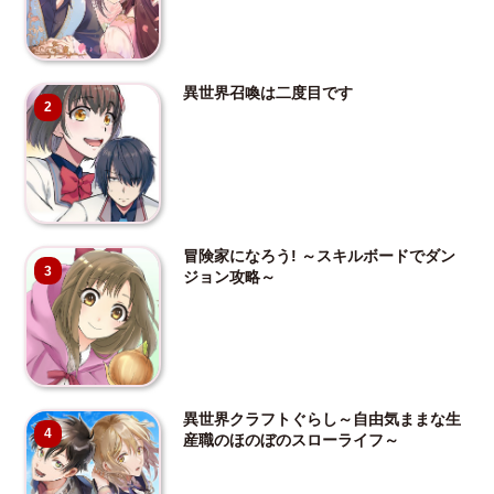
異世界召喚は二度目です
2
冒険家になろう! ～スキルボードでダン
3
ジョン攻略～
異世界クラフトぐらし～自由気ままな生
4
産職のほのぼのスローライフ～