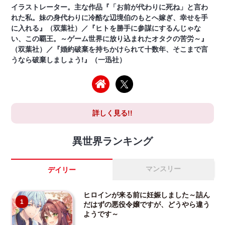
イラストレーター。主な作品『「お前が代わりに死ね」と言わ
れた私。妹の身代わりに冷酷な辺境伯のもとへ嫁ぎ、幸せを手
に入れる』（双葉社）／『ヒトを勝手に参謀にするんじゃな
い、この覇王。～ゲーム世界に放り込まれたオタクの苦労～』
（双葉社）／『婚約破棄を持ちかけられて十数年、そこまで言
うなら破棄しましょう!』（一迅社）
詳しく見る!!
異世界ランキング
マンスリー
デイリー
ヒロインが来る前に妊娠しました～詰ん
1
だはずの悪役令嬢ですが、どうやら違う
ようです～