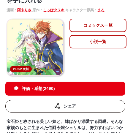
を手に入れる
漫画：
阿末りさ
原作：
しっぽタヌキ
キャラクター原案：
まろ
コミックス一覧
小説一覧
26/8/2 更新
評価・感想(2490)
シェア
宝石姫と称される美しい妹と、妹ばかり溺愛する両親。そんな
家族のもとに生まれた伯爵令嬢シェリルは、努力すればいつか