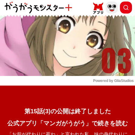
もっと読む
arrow_forward_ios
Powered by 
GliaStudios
Mute
第15話(3)の公開は終了しました
公式アプリ「マンガがうがう」で続きを読む
「お前が代わりに死ね」と言われた私。妹の身代わりに