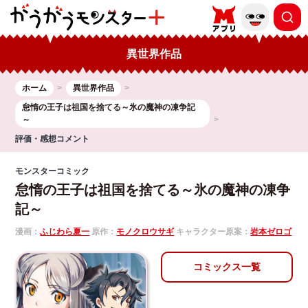
異世界作品
ホーム
異世界作品
怠惰の王子は祖国を捨てる～氷の魔神の凍争記
～
評価・感想コメント
モンスターコミック
怠惰の王子は祖国を捨てる～氷の魔神の凍争
記～
漫画：
ふじわら夏一
原作：
モノクロウサギ
キャラクター原案：
岩本ゼロゴ
コミックス一覧