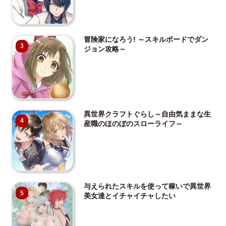
冒険家になろう! ～スキルボードでダン
3
ジョン攻略～
異世界クラフトぐらし～自由気ままな生
4
産職のほのぼのスローライフ～
与えられたスキルを使って稼いで異世界
5
美女達とイチャイチャしたい