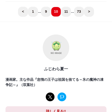
<
1
...
9
10
11
...
73
>
ふじわら夏一
漫画家。主な作品『怠惰の王子は祖国を捨てる～氷の魔神の凍
争記～』（双葉社）
詳しく見る!!