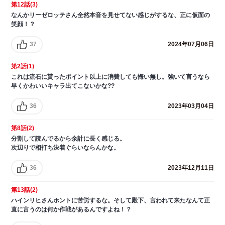
第12話(3)
なんかリーゼロッテさん全然本音を見せてない感じがするな、正に仮面の
笑顔！？
37
2024年07月06日
第2話(1)
これは流石に貰ったポイント以上に消費しても悔い無し。強いて言うなら
早くかわいいキャラ出てこないかな??
36
2023年03月04日
第8話(2)
分割して読んでるから余計に長く感じる。
次辺りで相打ち決着ぐらいならんかな。
36
2023年12月11日
第13話(2)
ハインリヒさんホントに苦労するな。そして殿下、言われて来たなんて正
直に言うのは何か作戦があるんですよね！？