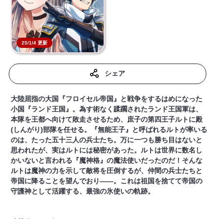
25/1/4 更新
シェア
大陸屈指の大国『フロイセル帝国』と戦争をするはめになった
小国『ランド王国』。為す術なく蹂躙されたランド王国軍は、
本隊を王都へ向けて敗走させるため、庶子の第四王子ルトに殿
(しんがり)部隊を任せる。『無能王子』と呼ばれるルトが率いる
のは、たった五十三人の兵士たち。万に一つも勝ち目はないと
思われたが、実はルトには秘密があった。ルトは世界に数名し
かいないと言われる『魔神格』の魔法使いだったのだ！そんな
ルトは魔神の力を示して敵将を圧倒するが、仲間の兵士たちと
帝国に降ることを望んでおり――。これは祖国を捨てて帝国の
守護神として活躍する、最強の氷使いの軌跡。