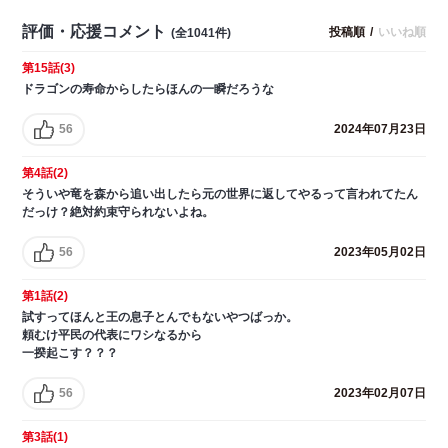
評価・応援コメント
投稿順
/
いいね順
(全1041件)
第15話(3)
ドラゴンの寿命からしたらほんの一瞬だろうな
56
2024年07月23日
第4話(2)
そういや竜を森から追い出したら元の世界に返してやるって言われてたん
だっけ？絶対約束守られないよね。
56
2023年05月02日
第1話(2)
試すってほんと王の息子とんでもないやつばっか。
頼むけ平民の代表にワシなるから
一揆起こす？？？
56
2023年02月07日
第3話(1)