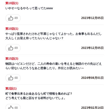
第10話(1)
いやそーなるやろって思ってたwww
49
2023年12月05日
第10話(1)
やっぱり監禁されたけれど牢屋じゃなくてよかった。お食事も出るんだし
大人しくお迎え待ってたらいいんじゃない？
49
2023年12月05日
第15話(3)
物語はハピエンだけど、二人の寿命の違いを考えると物語のその先はどえ
らい切ないんだろうなあと想像したり。外伝とか読みたい～
48
2024年08月01日
第2話(1)
町で食事出来るお金あるなら町で情報を集めれば？
どう考えても龍と話をする材料がないでしょ。
48
2023年02月14日