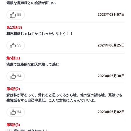
素敵な鹿姉様との会話が面白い
55
2023年03月07日
第13話(3)
相思相愛じゃねえかじれったいなもう！！
55
2024年06月25日
第5話(1)
浅慮で短絡的な能天気娘って感じ
54
2023年05月30日
第4話(2)
森は私が守るって、帰れると思ってるから嘘。他の森の話も嘘。冗談でも
生贄話もする自己中最低。こんな女気に入らんでいいよ。
54
2023年05月02日
第5話(3)
ジル様のデレがきたー！！