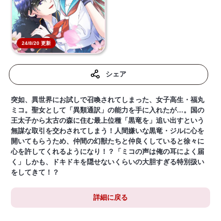
24/8/20 更新
シェア
突如、異世界にお試しで召喚されてしまった、女子高生・福丸
ミコ。聖女として「異類通訳」の能力を手に入れたが…。国の
王太子から太古の森に住む最上位種「黒竜を」追い出すという
無謀な取引を交わされてしまう！人間嫌いな黒竜・ジルに心を
開いてもらうため、仲間の幻獣たちと仲良くしていると徐々に
心を許してくれるようになり！？「ミコの声は俺の耳によく届
く」しかも、ドキドキを隠せないくらいの大胆すぎる特別扱い
をしてきて！？
詳細に戻る