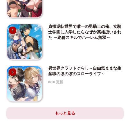
貞操逆転世界で唯一の男騎士の俺、女騎
4
士学園に入学したらなぜか英雄扱いされ
た ～絶倫スキルでハーレム無双～
異世界クラフトぐらし～自由気ままな生
5
産職のほのぼのスローライフ～
8/10 更新
もっと見る