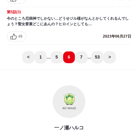
第5話(3)
今のところ厄病神でしかない…どうせジル様がなんとかしてくれるんでし
ょう？聖女要素どこにあんの？ヒロインとしても…
48
2023年06月27日
<
1
...
5
6
7
...
53
>
一ノ瀬ハルコ