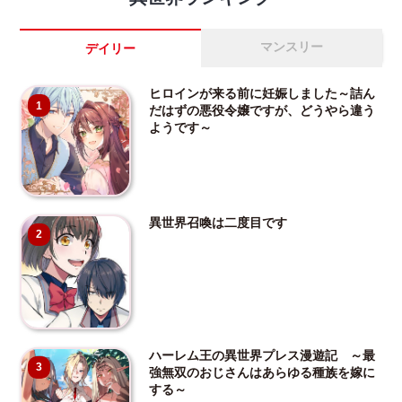
マンスリー
デイリー
ヒロインが来る前に妊娠しました～詰ん
1
だはずの悪役令嬢ですが、どうやら違う
ようです～
異世界召喚は二度目です
2
ハーレム王の異世界プレス漫遊記 ～最
3
強無双のおじさんはあらゆる種族を嫁に
する～