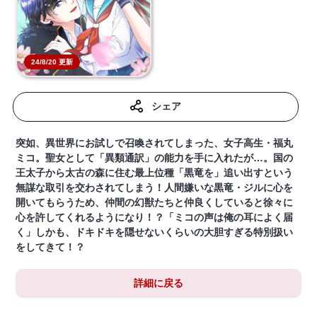
24/8/20 更新
シェア
突如、異世界にお試しで召喚されてしまった、女子高生・福丸
ミコ。聖女として「異類通訳」の能力を手に入れたが…。国の
王太子から太古の森に住む最上位種「黒竜を」追い出すという
無謀な取引を交わされてしまう！人間嫌いな黒竜・ジルに心を
開いてもらうため、仲間の幻獣たちと仲良くしていると徐々に
心を許してくれるようになり！？「ミコの声は俺の耳によく届
く」しかも、ドキドキを隠せないくらいの大胆すぎる特別扱い
をしてきて！？
詳細に戻る