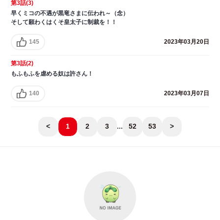
第3話(3)
早くミコの不遇が黒竜さまに伝われ～（念）
そして願わくはくそ皇太子に制裁を！！
145
2023年03月20日
第3話(2)
もふもふを虐める奴は許さん！
140
2023年03月07日
<
1
2
3
...
52
53
>