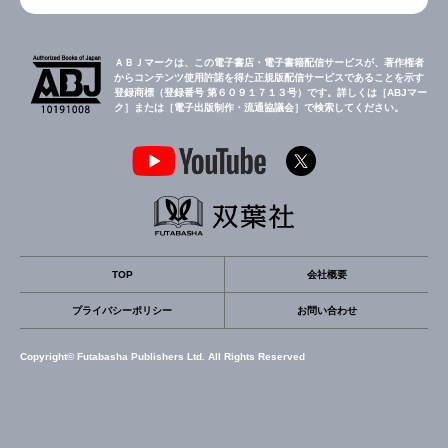
ＡＢＪマークは、この電子書店・電子書籍配信サービスが、著作権者
からコンテンツ使用許諾を得た正規版配信サービスであることを示す
登録商標（登録番号 第６０９１７１３号）です。詳しくは［ABJマー
ク］または［電子出版制作・流通協議会］で検索してください。
TOP
会社概要
プライバシーポリシー
お問い合わせ
Copyright© Futabasha Publishers Ltd. All Rights Reserved