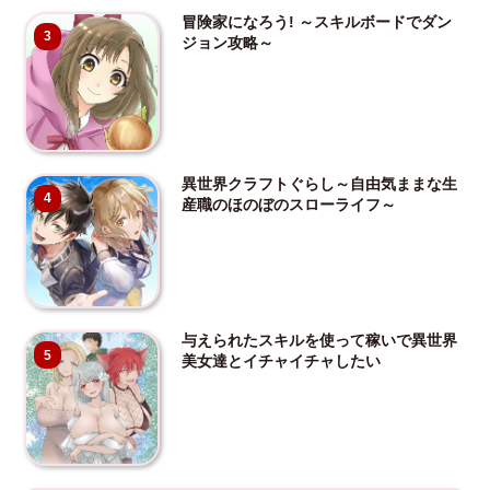
冒険家になろう! ～スキルボードでダン
3
ジョン攻略～
異世界クラフトぐらし～自由気ままな生
4
産職のほのぼのスローライフ～
与えられたスキルを使って稼いで異世界
5
美女達とイチャイチャしたい