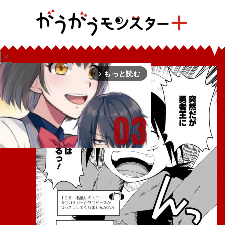
close
もっと読む
arrow_forward_ios
Mute