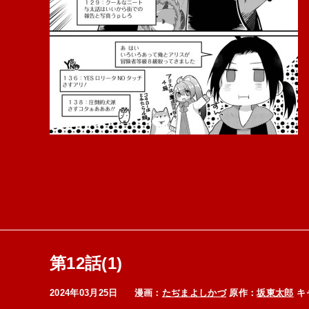
第12話(1)
2024年03月25日
漫画：
たぢまよしかづ
原作：
坂東太郎
キ