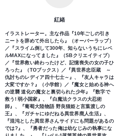
紅緒
イラストレーター。主な作品『10年ごしの引き
ニートを辞めて外出したら』（オーバーラップ）
／『スライム倒して300年、知らないうちにレベ
ルMAXになってました』（SBクリエイティブ）
／『世界救い終わったけど、記憶喪失の女の子ひ
ろった』（TOブックス）／『異世界忠臣蔵 ～
仇討ちのレディア四十七士～』、『友人キャラは
大変ですか？』（小学館）／『魔女と始める神へ
の逆襲 道化の魔女と裏切られた少年』『数字で
救う! 弱小国家』、『白魔法クラスの大忍術
師』、『葡萄大陸物語 野良猫姫と言葉渡しの
王』、『ガチャにゆだねる異世界廃人生活』、
『混沌とした異世界さんサイドにも問題があるの
では?』、『勇者だった俺は幼なじみの執事にな
りました。』、『レベル1落第英雄の異世界攻