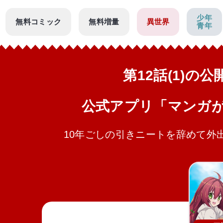
少年
無料コミック
無料増量
異世界
青年
第12話(1)の
公式アプリ「マンガ
10年ごしの引きニートを辞めて外