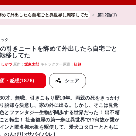
辞めて外出したら自宅ごと異世界に転移してた
第12話(1)
ミック
しの引きニートを辞めて外出したら自宅ごと
転移してた
よしかづ
原作：
坂東太郎
キャラクター原案：
紅緒
価・感想(1878)
シェア
30才、無職、引きこもり歴10年。両親の死をきっかけ
り脱却を決意し、家の外に出る。しかし、そこは見覚
色とファンタジー生物が闊歩する世界だった！ 出不精
ごと転生！ 社会復帰の第一歩は異世界で!?何故か繋が
インと匿名掲示板を駆使して、愛犬コタローとともに
、のんびり×サバイバル！