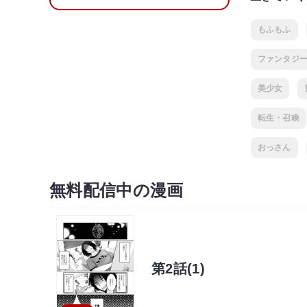
もふもふ
ファンタジ
美少女
転生・召喚
おっさん
無料配信中の漫画
第2話(1)