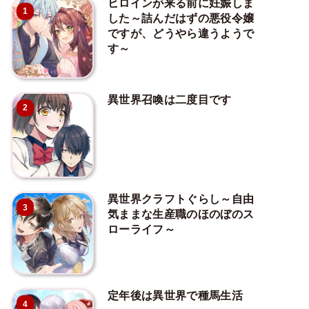
ヒロインが来る前に妊娠しま
1
した～詰んだはずの悪役令嬢
ですが、どうやら違うようで
す～
異世界召喚は二度目です
2
異世界クラフトぐらし～自由
3
気ままな生産職のほのぼのス
ローライフ～
定年後は異世界で種馬生活
4