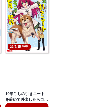
23/5/15 発売
10年ごしの引きニート
…
を辞めて外出したら自…