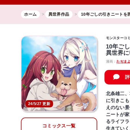
ホーム
異世界作品
10年ごしの引きニートを
モンスターコ
10年ご
異世界に
漫画：
たぢま
評
北条雄二、
に引きこも
24/5/27 更新
えのない景
ニートが家
るライフラ
コミックス一覧
生きていく