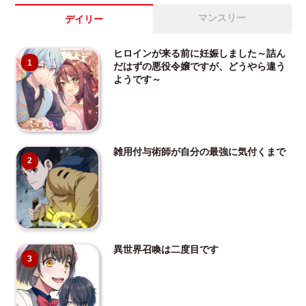
マンスリー
デイリー
ヒロインが来る前に妊娠しました～詰ん
1
だはずの悪役令嬢ですが、どうやら違う
ようです～
雑用付与術師が自分の最強に気付くまで
2
異世界召喚は二度目です
3