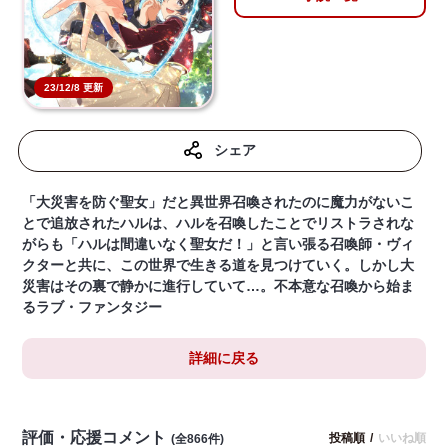
23/12/8 更新
シェア
「大災害を防ぐ聖女」だと異世界召喚されたのに魔力がないこ
とで追放されたハルは、ハルを召喚したことでリストラされな
がらも「ハルは間違いなく聖女だ！」と言い張る召喚師・ヴィ
クターと共に、この世界で生きる道を見つけていく。しかし大
災害はその裏で静かに進行していて…。不本意な召喚から始ま
るラブ・ファンタジー
詳細に戻る
評価・応援コメント
投稿順
/
いいね順
(全866件)