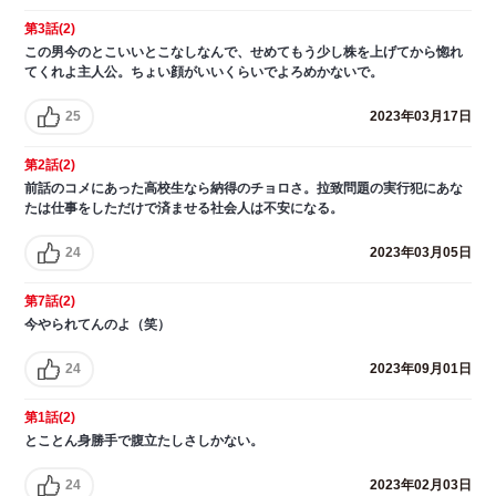
第3話(2)
この男今のとこいいとこなしなんで、せめてもう少し株を上げてから惚れ
てくれよ主人公。ちょい顔がいいくらいでよろめかないで。
25
2023年03月17日
第2話(2)
前話のコメにあった高校生なら納得のチョロさ。拉致問題の実行犯にあな
たは仕事をしただけで済ませる社会人は不安になる。
24
2023年03月05日
第7話(2)
今やられてんのよ（笑）
24
2023年09月01日
第1話(2)
とことん身勝手で腹立たしさしかない。
24
2023年02月03日