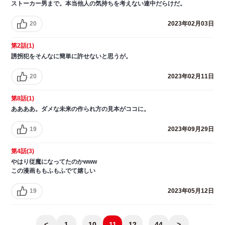
ストーカー男まで。本当他人の気持ちを考えない連中だらけだ。
20
2023年02月03日
第2話(1)
誘拐犯をそんなに簡単に許せないと思うが。
20
2023年02月11日
第8話(1)
ああああ。ダメな未来の作られ方の見本がココに。
19
2023年09月29日
第4話(3)
やはり従魔になってたのかwww
この漫画ももふもふでて嬉しい
19
2023年05月12日
<
1
...
10
11
12
...
44
>