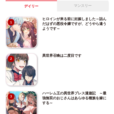
マンスリー
デイリー
ヒロインが来る前に妊娠しました～詰ん
1
だはずの悪役令嬢ですが、どうやら違う
ようです～
異世界召喚は二度目です
2
ハーレム王の異世界プレス漫遊記 ～最
3
強無双のおじさんはあらゆる種族を嫁に
する～