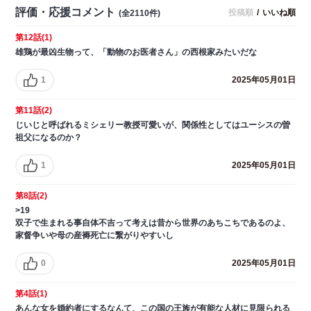
評価・応援コメント
投稿順
/
いいね順
(全2110件)
第12話(1)
雄鶏が最凶生物って、「動物のお医者さん」の西根家みたいだな
1
2025年05月01日
第11話(2)
じいじと呼ばれるミシェリー教授可愛いが、関係性としてはユーシスの曽
祖父になるのか？
1
2025年05月01日
第8話(2)
>19
双子で生まれる事自体不吉って考えは昔から世界のあちこちであるのよ、
家督争いや母の産褥死亡に繋がりやすいし
0
2025年05月01日
第4話(1)
あんな女を婚約者にするなんて、この国の王族が有能な人材に見限られる