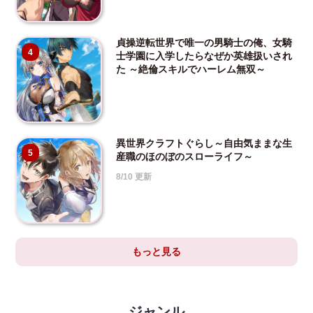
貞操逆転世界で唯一の男騎士の俺、女騎
4
士学園に入学したらなぜか英雄扱いされ
た ～絶倫スキルでハーレム無双～
異世界クラフトぐらし～自由気ままな生
5
産職のほのぼのスローライフ～
8/10 更新
もっと見る
ジャンル