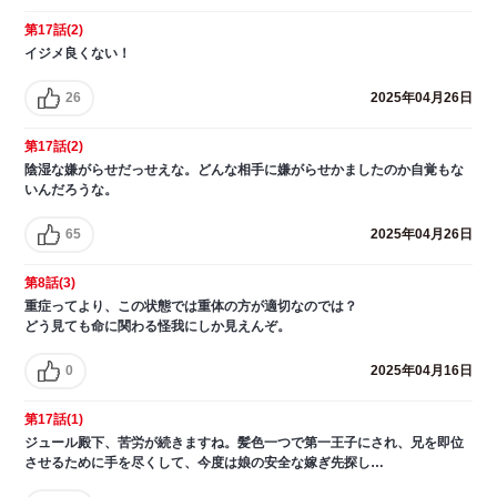
第17話(2)
イジメ良くない！
26
2025年04月26日
第17話(2)
陰湿な嫌がらせだっせえな。どんな相手に嫌がらせかましたのか自覚もな
いんだろうな。
65
2025年04月26日
第8話(3)
重症ってより、この状態では重体の方が適切なのでは？
どう見ても命に関わる怪我にしか見えんぞ。
0
2025年04月16日
第17話(1)
ジュール殿下、苦労が続きますね。髪色一つで第一王子にされ、兄を即位
させるために手を尽くして、今度は娘の安全な嫁ぎ先探し…