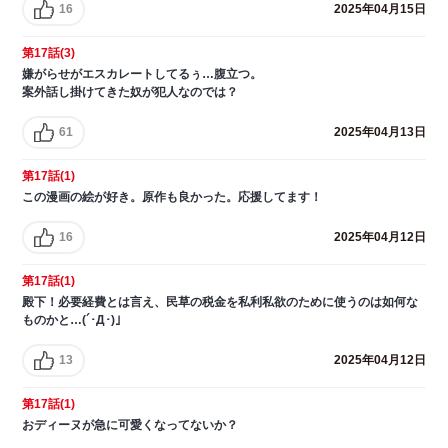
16
2025年04月15日
第17話(3)
嫌がらせがエスカレートしてるぅ…腹立つ。
案外話し掛けてきた奴が犯人なのでは？
61
2025年04月13日
第17話(1)
この漫画の絵が好き。原作も良かった。応援してます！
16
2025年04月12日
第17話(1)
殿下！必要経費とは言え、民草の税金を私利私欲のために使うのは如何な
ものかと…(´･Д･)」
13
2025年04月12日
第17話(1)
おディーヌが急に可愛くなってないか？