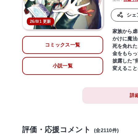
シェ
26/8/1 更新
家族から虐
かけに魔法
コミックス一覧
死を免れた
金をもらっ
披露した“
小説一覧
変えること
詳
評価・応援コメント
(全2110件)