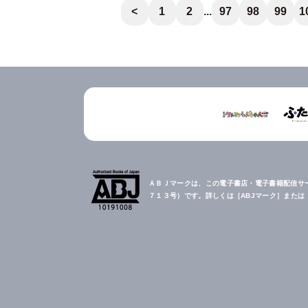
<
1
2
...
97
98
99
1
ＡＢＪマークは、この電子書店・電子書籍配信サ
７１３号）です。詳しくは［ABJマーク］また