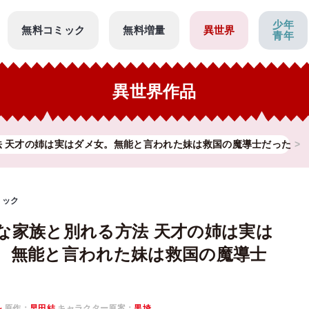
少年
無料コミック
無料増量
異世界
青年
異世界作品
法 天才の姉は実はダメ女。無能と言われた妹は救国の魔導士だった
ミック
な家族と別れる方法 天才の姉は実は
。無能と言われた妹は救国の魔導士
ル
原作：
早田結
キャラクター原案：
黒埼