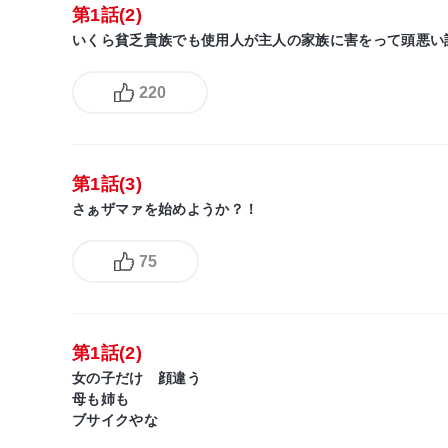
第1話(2)
いくら貧乏貴族でも使用人が主人の家族に害をって頭悪い
220
第1話(3)
さぁザマァを始めようか？！
75
第1話(2)
女の子だけ 顔違う
母も姉も
ブサイクやな