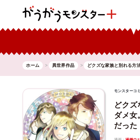
ホーム
異世界作品
どクズな家族と別れる方
モンスターコ
どクズ
ダメ女
だった
漫画：
洲鎌ウ