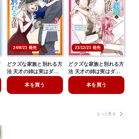
24/8/23 発売
23/12/23 発売
方
どクズな家族と別れる方
どクズな家族と別れる方
法 天才の姉は実はダ…
法 天才の姉は実はダ…
本を買う
本を買う