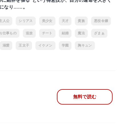
卵に結界を張る”という得意技が、自分の運命を大きく
になり……。
主人公
シリアス
美少女
天才
貴族
悪役令嬢
お仕事もの
追放
チート
結婚
魔法
ざまぁ
溺愛
王太子
イケメン
学園
胸キュン
無料で読む