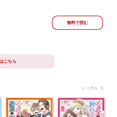
無料で読む
はこちら