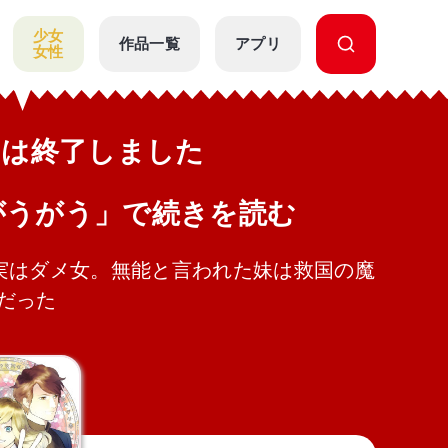
少女
作品一覧
アプリ
女性
公開は終了しました
がうがう」で続きを読む
実はダメ女。無能と言われた妹は救国の魔
だった