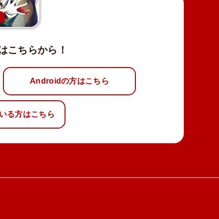
新
はこちらから！
Androidの方はこちら
いる方はこちら