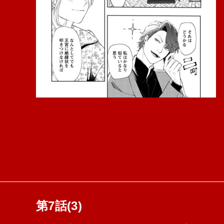
第7話(3)