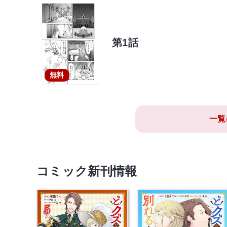
第1話
無料
一覧
コミック新刊情報