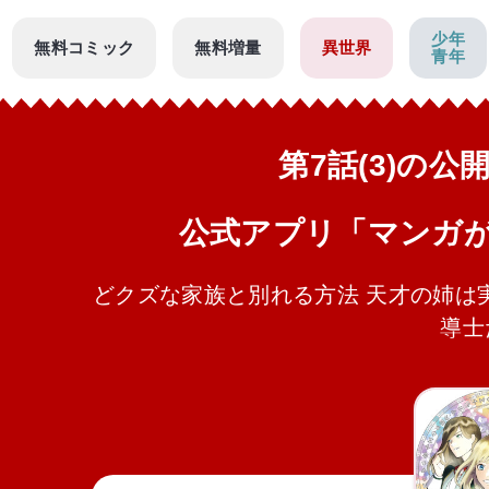
少年
無料コミック
無料増量
異世界
青年
第7話(3)の
公式アプリ「マンガ
どクズな家族と別れる方法 天才の姉は
導士