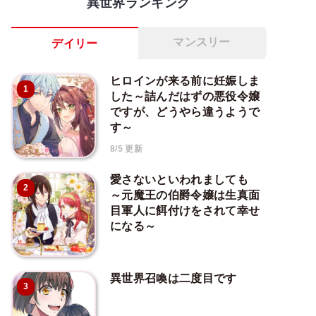
異世界ランキング
マンスリー
デイリー
ヒロインが来る前に妊娠しま
1
した～詰んだはずの悪役令嬢
ですが、どうやら違うようで
す～
8/5 更新
愛さないといわれましても
2
～元魔王の伯爵令嬢は生真面
目軍人に餌付けをされて幸せ
になる～
異世界召喚は二度目です
3