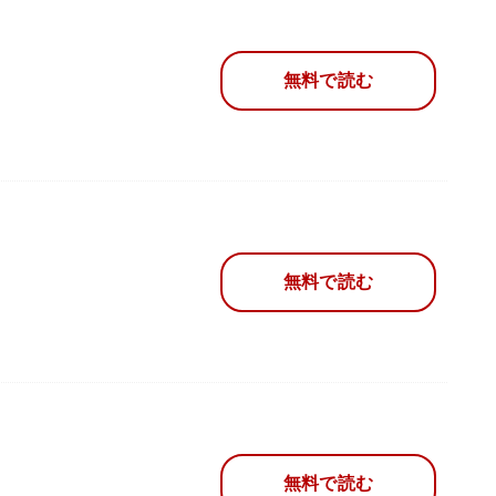
無料で読む
無料で読む
無料で読む