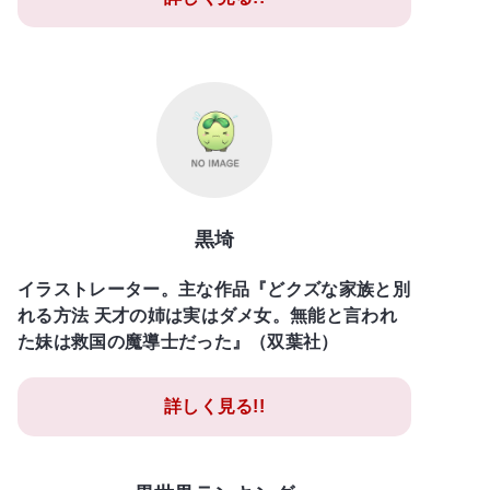
黒埼
イラストレーター。主な作品『どクズな家族と別
れる方法 天才の姉は実はダメ女。無能と言われ
た妹は救国の魔導士だった』（双葉社）
詳しく見る!!