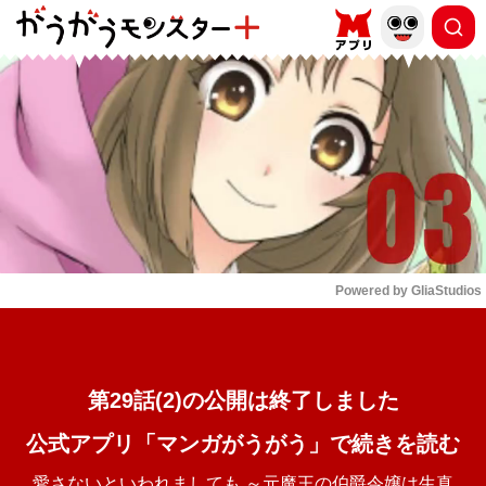
もっと読む
arrow_forward_ios
Powered by 
GliaStudios
Mute
第29話(2)の公開は終了しました
公式アプリ「マンガがうがう」で続きを読む
愛さないといわれましても ～元魔王の伯爵令嬢は生真