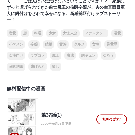
て………ごはんはいただけないということですか！？ 家族に
ずっと虐げられてきた前世魔王の伯爵令嬢が、夫の生真面目軍
人に餌付けをされて幸せになる、新感覚餌付けラブストーリ
ー！
恋愛
恋
料理
少女
女主人公
ファンタジー
溺愛
イケメン
令嬢
結婚
貴族
グルメ
女性
異世界
女性向け
ラブコメ
魔王
魔法
胸キュン
なろう
政略結婚
虐げられ
癒し
無料配信中の漫画
第37話(1)
無料で読む
2026年08月05日 更新