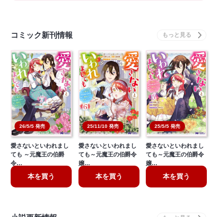
コミック新刊情報
26/5/5 発売
25/11/10 発売
25/5/5 発売
愛さないといわれまし
愛さないといわれまし
愛さないといわれまし
ても ～元魔王の伯爵
ても～元魔王の伯爵令
ても～元魔王の伯爵令
令…
嬢…
嬢…
本を買う
本を買う
本を買う