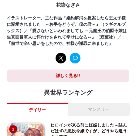
花染なぎさ
イラストレーター。主な作品『婚約解消を提案したら王太子様
に溺愛されました ～お手をどうぞ、僕の君～』（ツギクルブ
ックス）／『愛さないといわれましても ～元魔王の伯爵令嬢は
生真面目軍人に餌付けをされて幸せになる～』（双葉社）／
『前世で辛い思いをしたので、神様が謝罪に来ました』
詳しく見る!!
異世界ランキング
マンスリー
デイリー
ヒロインが来る前に妊娠しました～詰ん
1
だはずの悪役令嬢ですが、どうやら違う