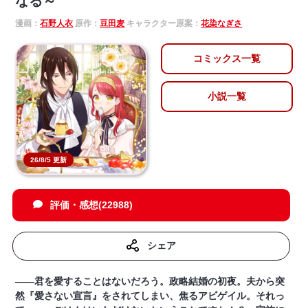
なる～
漫画：
石野人衣
原作：
豆田麦
キャラクター原案：
花染なぎさ
コミックス一覧
小説一覧
26/8/5 更新
評価・感想(22988)
シェア
――君を愛することはないだろう。政略結婚の初夜。夫から突
然『愛さない宣言』をされてしまい、焦るアビゲイル。それっ