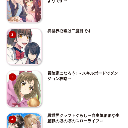
ようです～
異世界召喚は二度目です
2
冒険家になろう! ～スキルボードでダン
3
ジョン攻略～
異世界クラフトぐらし～自由気ままな生
4
産職のほのぼのスローライフ～