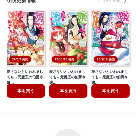
小説更新情報
26/5/7 発売
25/11/10 発売
25/3/10 発売
愛さないといわれまし
愛さないといわれまし
愛さないといわれまし
ても～元魔王の伯爵令
ても～元魔王の伯爵令
ても～元魔王の伯爵令
嬢…
嬢…
嬢…
本を買う
本を買う
本を買う