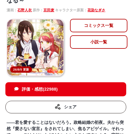
なる～
漫画：
石野人衣
原作：
豆田麦
キャラクター原案：
花染なぎさ
コミックス一覧
小説一覧
26/8/5 更新
評価・感想(22988)
シェア
――君を愛することはないだろう。政略結婚の初夜。夫から突
然『愛さない宣言』をされてしまい、焦るアビゲイル。それっ