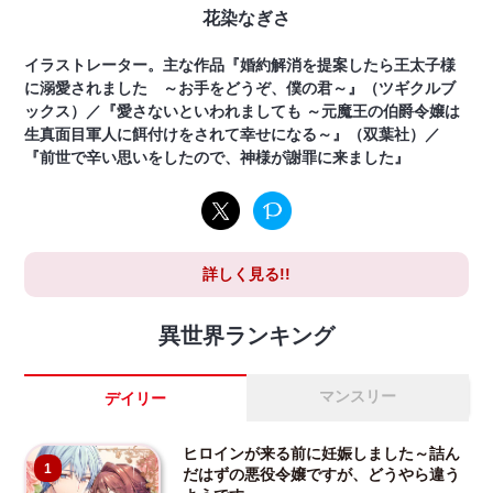
花染なぎさ
イラストレーター。主な作品『婚約解消を提案したら王太子様
に溺愛されました ～お手をどうぞ、僕の君～』（ツギクルブ
ックス）／『愛さないといわれましても ～元魔王の伯爵令嬢は
生真面目軍人に餌付けをされて幸せになる～』（双葉社）／
『前世で辛い思いをしたので、神様が謝罪に来ました』
詳しく見る!!
異世界ランキング
マンスリー
デイリー
ヒロインが来る前に妊娠しました～詰ん
1
だはずの悪役令嬢ですが、どうやら違う