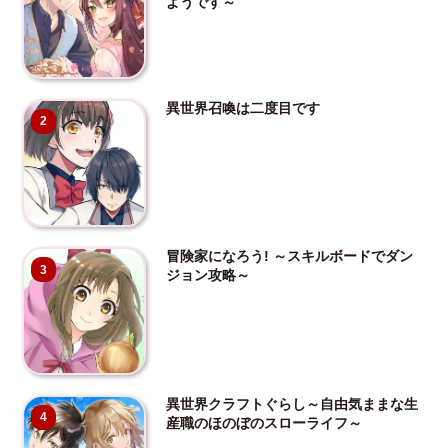
ようです～
異世界召喚は二度目です
2
冒険家になろう! ～スキルボードでダン
3
ジョン攻略～
異世界クラフトぐらし～自由気ままな生
4
産職のほのぼのスローライフ～