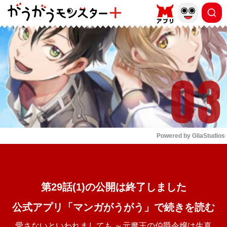
もっと読む
arrow_forward_ios
Powered by 
GliaStudios
Mute
第29話(1)の公開は終了しました
公式アプリ「マンガがうがう」で続きを読む
愛さないといわれましても ～元魔王の伯爵令嬢は生真