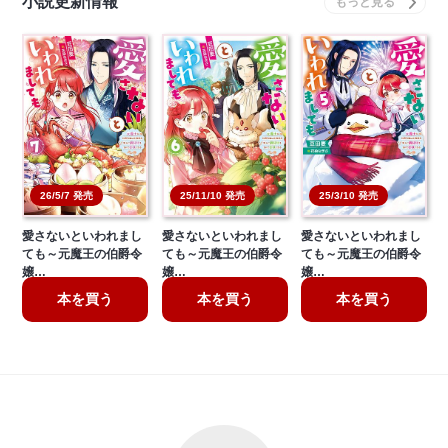
小説更新情報
26/5/7 発売
25/11/10 発売
25/3/10 発売
愛さないといわれまし
愛さないといわれまし
愛さないといわれまし
ても～元魔王の伯爵令
ても～元魔王の伯爵令
ても～元魔王の伯爵令
嬢…
嬢…
嬢…
本を買う
本を買う
本を買う