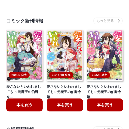
コミック新刊情報
26/5/5 発売
25/11/10 発売
25/5/5 発売
愛さないといわれまし
愛さないといわれまし
愛さないといわれまし
ても ～元魔王の伯爵
ても～元魔王の伯爵令
ても～元魔王の伯爵令
令…
嬢…
嬢…
本を買う
本を買う
本を買う