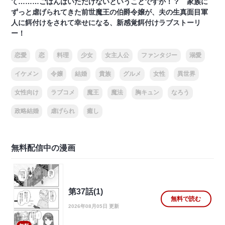
て………ごはんはいただけないということですか！？ 家族に
ずっと虐げられてきた前世魔王の伯爵令嬢が、夫の生真面目軍
人に餌付けをされて幸せになる、新感覚餌付けラブストーリ
ー！
恋愛
恋
料理
少女
女主人公
ファンタジー
溺愛
イケメン
令嬢
結婚
貴族
グルメ
女性
異世界
女性向け
ラブコメ
魔王
魔法
胸キュン
なろう
政略結婚
虐げられ
癒し
無料配信中の漫画
第37話(1)
無料で読む
2026年08月05日 更新