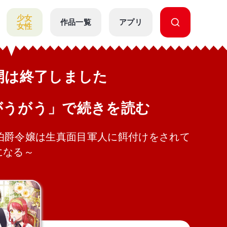
少女
作品一覧
アプリ
女性
公開は終了しました
がうがう」で続きを読む
伯爵令嬢は生真面目軍人に餌付けをされて
になる～