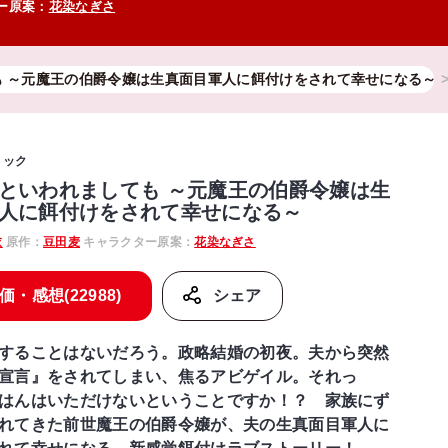
ー原案：
花染なぎさ
も ～元魔王の伯爵令嬢は生真面目軍人に餌付けをされて幸せになる～
ミック
といわれましても ～元魔王の伯爵令嬢は生
人に餌付けをされて幸せになる～
衣
原作：
豆田麦
キャラクター原案：
花染なぎさ
価・感想(22988)
シェア
することはないだろう。政略結婚の初夜。夫から突然
宣言』をされてしまい、焦るアビゲイル。それっ
はんはいただけないということですか！？ 家族にず
れてきた前世魔王の伯爵令嬢が、夫の生真面目軍人に