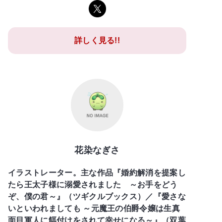
詳しく見る!!
花染なぎさ
イラストレーター。主な作品『婚約解消を提案し
たら王太子様に溺愛されました ～お手をどう
ぞ、僕の君～』（ツギクルブックス）／『愛さな
いといわれましても ～元魔王の伯爵令嬢は生真
面目軍人に餌付けをされて幸せになる～』（双葉