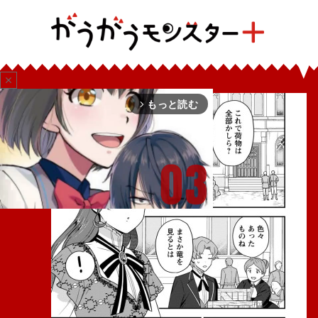
close
もっと読む
arrow_forward_ios
Mute