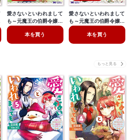
て
愛さないといわれまして
愛さないといわれまして
…
も～元魔王の伯爵令嬢…
も～元魔王の伯爵令嬢…
本を買う
本を買う