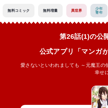
少年
無料コミック
無料増量
異世界
青年
第26話(1)の
公式アプリ「マンガ
愛さないといわれましても ～元魔王の
幸せ