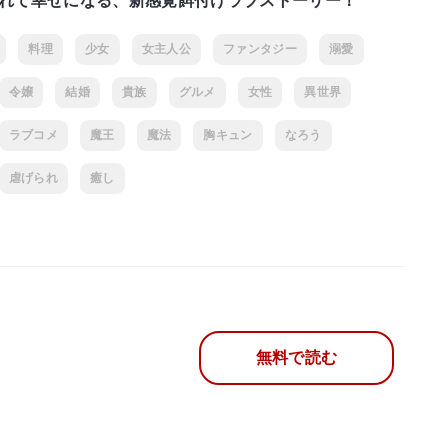
れて幸せになる、新感覚餌付けラブストーリー！
料理
少女
女主人公
ファンタジー
溺愛
令嬢
結婚
貴族
グルメ
女性
異世界
ラブコメ
魔王
魔法
胸キュン
なろう
虐げられ
癒し
無料で読む