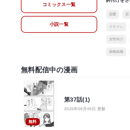
餌付けをさ
コミックス一覧
恋愛
恋
小説一覧
イケメン
女性向け
政略結婚
無料配信中の漫画
第37話(1)
2026年08月05日 更新
無料