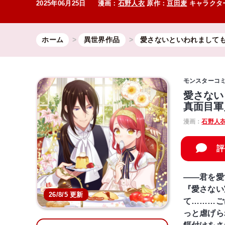
2025年06月25日
漫画：
石野人衣
原作：
豆田麦
キャラクタ
ホーム
異世界作品
愛さないといわれまして
モンスターコ
愛さない
真面目軍
漫画：
石野人
評
――君を愛
『愛さない
26/8/5 更新
て………ご
っと虐げら