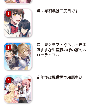
異世界召喚は二度目です
2
異世界クラフトぐらし～自由
3
気ままな生産職のほのぼのス
ローライフ～
定年後は異世界で種馬生活
4