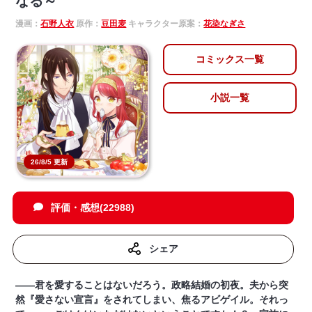
なる～
漫画：
石野人衣
原作：
豆田麦
キャラクター原案：
花染なぎさ
コミックス一覧
小説一覧
26/8/5 更新
評価・感想(22988)
シェア
――君を愛することはないだろう。政略結婚の初夜。夫から突
然『愛さない宣言』をされてしまい、焦るアビゲイル。それっ