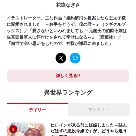
花染なぎさ
イラストレーター。主な作品『婚約解消を提案したら王太子様
に溺愛されました ～お手をどうぞ、僕の君～』（ツギクルブ
ックス）／『愛さないといわれましても ～元魔王の伯爵令嬢は
生真面目軍人に餌付けをされて幸せになる～』（双葉社）／
『前世で辛い思いをしたので、神様が謝罪に来ました』
詳しく見る!!
異世界ランキング
マンスリー
デイリー
ヒロインが来る前に妊娠しました～詰ん
1
だはずの悪役令嬢ですが、どうやら違う