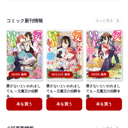
コミック新刊情報
26/5/5 発売
25/11/10 発売
25/5/5 発売
愛さないといわれまし
愛さないといわれまし
愛さないといわれまし
ても ～元魔王の伯爵
ても～元魔王の伯爵令
ても～元魔王の伯爵令
令…
嬢…
嬢…
本を買う
本を買う
本を買う