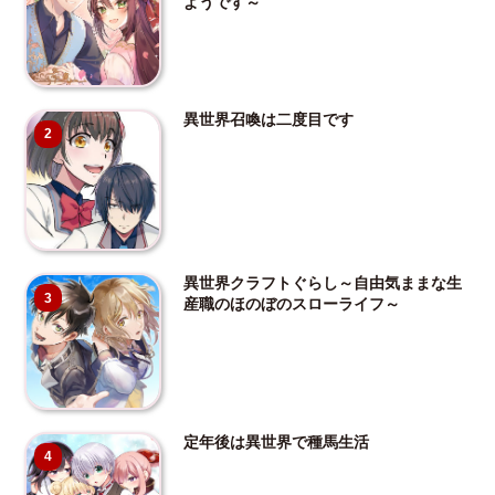
ようです～
異世界召喚は二度目です
2
異世界クラフトぐらし～自由気ままな生
3
産職のほのぼのスローライフ～
定年後は異世界で種馬生活
4