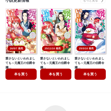
小説更新情報
26/5/7 発売
25/11/10 発売
25/3/10 発売
愛さないといわれまし
愛さないといわれまし
愛さないといわれまし
ても～元魔王の伯爵令
ても～元魔王の伯爵令
ても～元魔王の伯爵令
嬢…
嬢…
嬢…
本を買う
本を買う
本を買う