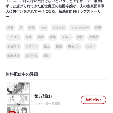
て………ごはんはいただけないということですか！？ 家族に
ずっと虐げられてきた前世魔王の伯爵令嬢が、夫の生真面目軍
人に餌付けをされて幸せになる、新感覚餌付けラブストーリ
ー！
恋愛
恋
料理
少女
女主人公
ファンタジー
溺愛
イケメン
令嬢
結婚
貴族
グルメ
女性
異世界
女性向け
ラブコメ
魔王
魔法
胸キュン
なろう
政略結婚
虐げられ
癒し
無料配信中の漫画
第37話(1)
無料で読む
2026年08月05日 更新