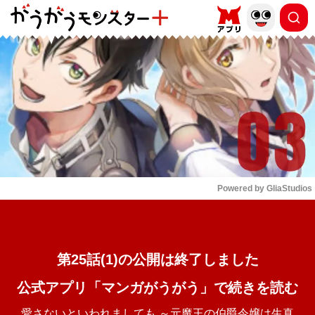
もっと読む
arrow_forward_ios
Powered by 
GliaStudios
Mute
第25話(1)の公開は終了しました
公式アプリ「マンガがうがう」で続きを読む
愛さないといわれましても ～元魔王の伯爵令嬢は生真