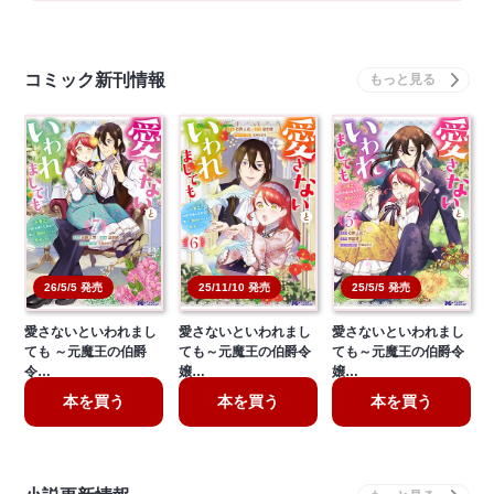
コミック新刊情報
26/5/5 発売
25/11/10 発売
25/5/5 発売
愛さないといわれまし
愛さないといわれまし
愛さないといわれまし
ても ～元魔王の伯爵
ても～元魔王の伯爵令
ても～元魔王の伯爵令
令…
嬢…
嬢…
本を買う
本を買う
本を買う