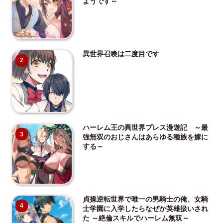
ようです～
異世界召喚は二度目です
2
ハーレム王の異世界プレス漫遊記 ～最
3
強無双のおじさんはあらゆる種族を嫁に
する～
貞操逆転世界で唯一の男騎士の俺、女騎
4
士学園に入学したらなぜか英雄扱いされ
た ～絶倫スキルでハーレム無双～