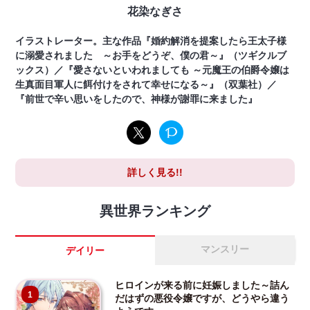
花染なぎさ
イラストレーター。主な作品『婚約解消を提案したら王太子様
に溺愛されました ～お手をどうぞ、僕の君～』（ツギクルブ
ックス）／『愛さないといわれましても ～元魔王の伯爵令嬢は
生真面目軍人に餌付けをされて幸せになる～』（双葉社）／
『前世で辛い思いをしたので、神様が謝罪に来ました』
詳しく見る!!
異世界ランキング
マンスリー
デイリー
ヒロインが来る前に妊娠しました～詰ん
1
だはずの悪役令嬢ですが、どうやら違う