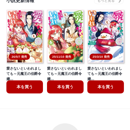
小説更新情報
26/5/7 発売
25/11/10 発売
25/3/10 発売
愛さないといわれまし
愛さないといわれまし
愛さないといわれまし
ても～元魔王の伯爵令
ても～元魔王の伯爵令
ても～元魔王の伯爵令
嬢…
嬢…
嬢…
本を買う
本を買う
本を買う