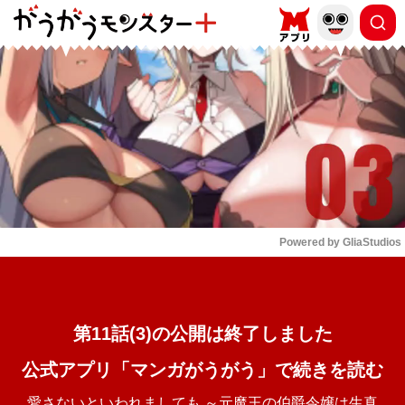
もっと読む
arrow_forward_ios
Powered by 
GliaStudios
Mute
第11話(3)の公開は終了しました
公式アプリ「マンガがうがう」で続きを読む
愛さないといわれましても ～元魔王の伯爵令嬢は生真