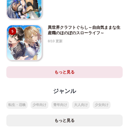
異世界クラフトぐらし～自由気ままな生
5
産職のほのぼのスローライフ～
8/10 更新
もっと見る
ジャンル
転生・召喚
少年向け
青年向け
大人向け
少女向け
もっと見る