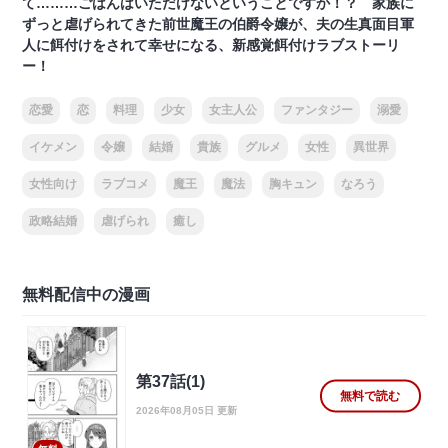
て………ごはんはいただけないということですか！？ 家族に
ずっと虐げられてきた前世魔王の伯爵令嬢が、夫の生真面目軍
人に餌付けをされて幸せになる、新感覚餌付けラブストーリ
ー！
恋愛
恋
料理
少女
女主人公
ファンタジー
溺愛
イケメン
令嬢
結婚
貴族
グルメ
女性
異世界
女性向け
ラブコメ
魔王
魔法
胸キュン
なろう
政略結婚
虐げられ
癒し
無料配信中の漫画
第37話(1)
無料で読む
2026年08月05日 更新