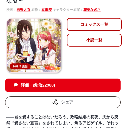
なる～
漫画：
石野人衣
原作：
豆田麦
キャラクター原案：
花染なぎさ
コミックス一覧
小説一覧
26/8/5 更新
評価・感想(22988)
シェア
――君を愛することはないだろう。政略結婚の初夜。夫から突
然『愛さない宣言』をされてしまい、焦るアビゲイル。それっ