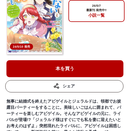
26/5/7
最新刊 発売中!!
小説一覧
24/5/10 発売
本を買う
シェア
無事に結婚式を終えたアビゲイルとジェラルドは、領都でお披
露目パーティーをすることに。美味しいごはんに囲まれて、パ
ーティーを楽しむアビゲイル。そんなアビゲイルの元に、ライ
バルが登場!?「ジェラルド様はすぐにでも私を妻に迎えたいと
お考えのはずよ」突然現れたライバルに、アビゲイルは困惑し