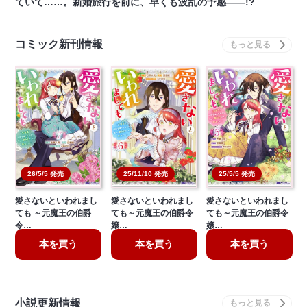
ていて……。新婚旅行を前に、早くも波乱の予感――!?
コミック新刊情報
26/5/5 発売
25/11/10 発売
25/5/5 発売
愛さないといわれまし
愛さないといわれまし
愛さないといわれまし
ても ～元魔王の伯爵
ても～元魔王の伯爵令
ても～元魔王の伯爵令
令…
嬢…
嬢…
本を買う
本を買う
本を買う
小説更新情報