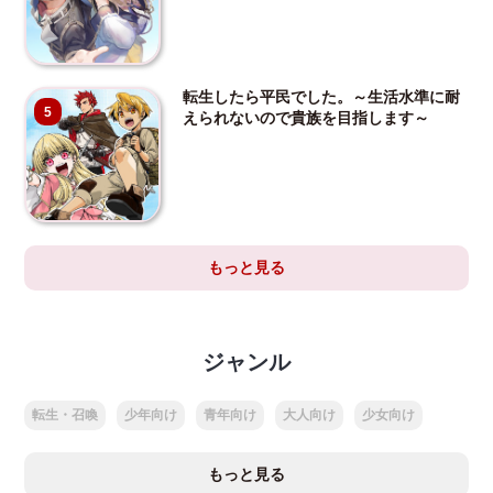
転生したら平民でした。～生活水準に耐
5
えられないので貴族を目指します～
もっと見る
ジャンル
転生・召喚
少年向け
青年向け
大人向け
少女向け
もっと見る