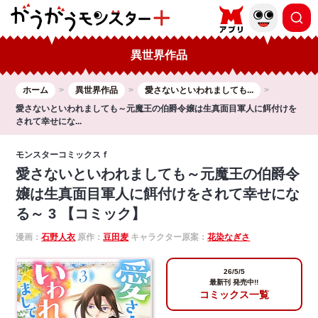
異世界作品
ホーム
異世界作品
愛さないといわれましても...
愛さないといわれましても～元魔王の伯爵令嬢は生真面目軍人に餌付けを
されて幸せにな...
モンスターコミックスｆ
愛さないといわれましても～元魔王の伯爵令
嬢は生真面目軍人に餌付けをされて幸せにな
る～ 3 【コミック】
漫画：
石野人衣
原作：
豆田麦
キャラクター原案：
花染なぎさ
26/5/5
最新刊 発売中!!
コミックス一覧