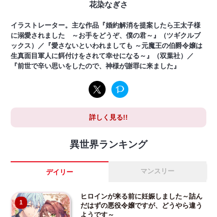
花染なぎさ
イラストレーター。主な作品『婚約解消を提案したら王太子様
に溺愛されました ～お手をどうぞ、僕の君～』（ツギクルブ
ックス）／『愛さないといわれましても ～元魔王の伯爵令嬢は
生真面目軍人に餌付けをされて幸せになる～』（双葉社）／
『前世で辛い思いをしたので、神様が謝罪に来ました』
詳しく見る!!
異世界ランキング
マンスリー
デイリー
ヒロインが来る前に妊娠しました～詰ん
1
だはずの悪役令嬢ですが、どうやら違う
ようです～