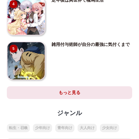
4
雑用付与術師が自分の最強に気付くまで
5
もっと見る
ジャンル
転生・召喚
少年向け
青年向け
大人向け
少女向け