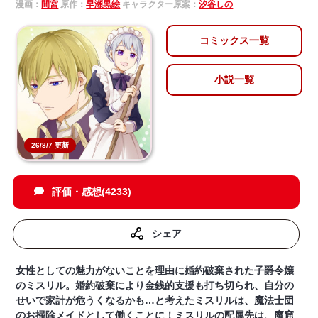
漫画：
間宮
原作：
早瀬黒絵
キャラクター原案：
汐谷しの
コミックス一覧
小説一覧
26/8/7 更新
評価・感想(4233)
シェア
女性としての魅力がないことを理由に婚約破棄された子爵令嬢
のミスリル。婚約破棄により金銭的支援も打ち切られ、自分の
せいで家計が危うくなるかも…と考えたミスリルは、魔法士団
のお掃除メイドとして働くことに！ミスリルの配属先は、魔窟