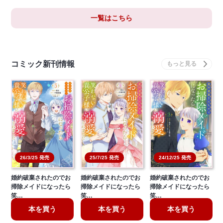
一覧はこちら
コミック新刊情報
26/3/25 発売
25/7/25 発売
24/12/25 発売
婚約破棄されたのでお
婚約破棄されたのでお
婚約破棄されたのでお
掃除メイドになったら
掃除メイドになったら
掃除メイドになったら
笑…
笑…
笑…
本を買う
本を買う
本を買う