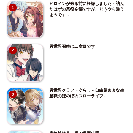
ヒロインが来る前に妊娠しました～詰ん
1
だはずの悪役令嬢ですが、どうやら違う
ようです～
異世界召喚は二度目です
2
異世界クラフトぐらし～自由気ままな生
3
産職のほのぼのスローライフ～
定年後は異世界で種馬生活