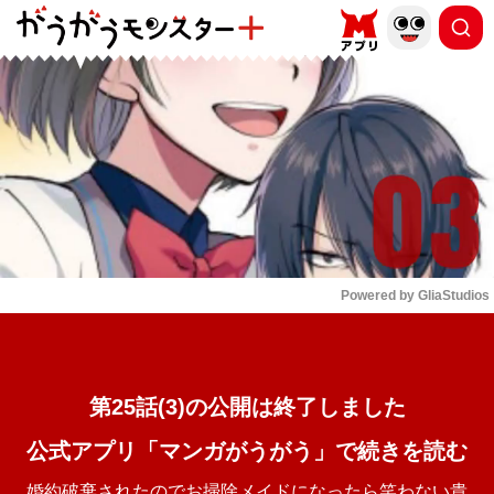
もっと読む
arrow_forward_ios
Powered by 
GliaStudios
Mute
第25話(3)の公開は終了しました
公式アプリ「マンガがうがう」で続きを読む
婚約破棄されたのでお掃除メイドになったら笑わない貴