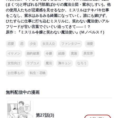
(まくつ)と呼ばれる汚部屋ばかりの魔法士団・紫水(しすい)。他
の使用人たちが忌避感を見せるなか、ミスリルはテキパキ仕事
をこなし、紫水はみるみる綺麗になっていく。誰にも媚びず、
ひたすらに仕事に打ち込むミスリルに、笑わない魔法使いアル
フリードが甘い言葉でぐいぐい迫ってきて――！？
原作：『ミスリル令嬢と笑わない魔法使い』(Ｍノベルスｆ)
恋愛
恋
少女
女主人公
ファンタジー
溺愛
イケメン
婚約破棄
令嬢
結婚
貴族
異世界
女性向け
ラブコメ
魔法
胸キュン
なろう
お仕事もの
転生・召喚
無料配信中の漫画
第27話(3)