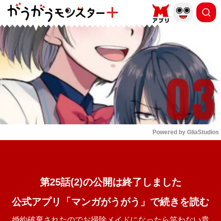
もっと読む
arrow_forward_ios
Powered by 
GliaStudios
Mute
第25話(2)の公開は終了しました
公式アプリ「マンガがうがう」で続きを読む
婚約破棄されたのでお掃除メイドになったら笑わない貴