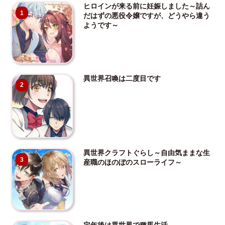
ヒロインが来る前に妊娠しました～詰ん
1
だはずの悪役令嬢ですが、どうやら違う
ようです～
異世界召喚は二度目です
2
異世界クラフトぐらし～自由気ままな生
3
産職のほのぼのスローライフ～
定年後は異世界で種馬生活