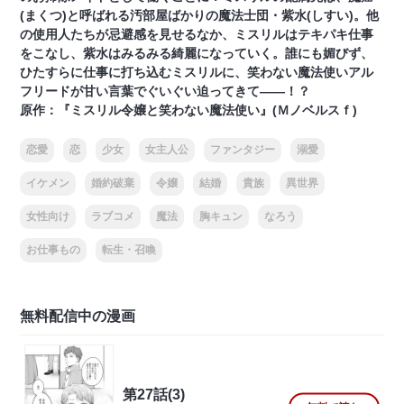
(まくつ)と呼ばれる汚部屋ばかりの魔法士団・紫水(しすい)。他
の使用人たちが忌避感を見せるなか、ミスリルはテキパキ仕事
をこなし、紫水はみるみる綺麗になっていく。誰にも媚びず、
ひたすらに仕事に打ち込むミスリルに、笑わない魔法使いアル
フリードが甘い言葉でぐいぐい迫ってきて――！？
原作：『ミスリル令嬢と笑わない魔法使い』(Ｍノベルスｆ)
恋愛
恋
少女
女主人公
ファンタジー
溺愛
イケメン
婚約破棄
令嬢
結婚
貴族
異世界
女性向け
ラブコメ
魔法
胸キュン
なろう
お仕事もの
転生・召喚
無料配信中の漫画
第27話(3)