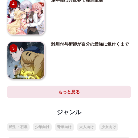
4
雑用付与術師が自分の最強に気付くまで
5
もっと見る
ジャンル
転生・召喚
少年向け
青年向け
大人向け
少女向け