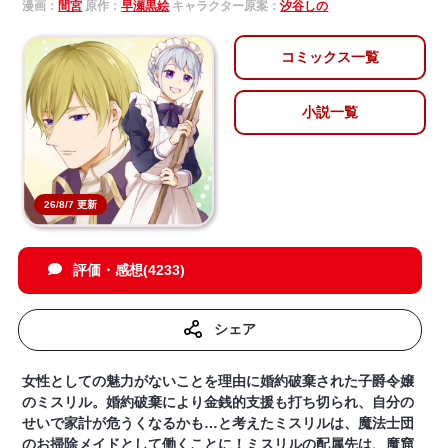
漫画：
間宮
原作：
早瀬黒絵
キャラクター原案：
汐谷しの
コミックス一覧
小説一覧
26/8/7 更新
評価・感想(4233)
シェア
女性としての魅力がないことを理由に婚約破棄された子爵令嬢
のミスリル。婚約破棄により金銭的支援も打ち切られ、自分の
せいで家計が危うくなるかも…と考えたミスリルは、魔法士団
のお掃除メイドとして働くことに！ミスリルの配属先は、魔窟