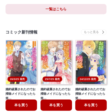
一覧はこちら
コミック新刊情報
26/3/25 発売
25/7/25 発売
24/12/25 発売
婚約破棄されたのでお
婚約破棄されたのでお
婚約破棄されたのでお
掃除メイドになったら
掃除メイドになったら
掃除メイドになったら
笑…
笑…
笑…
本を買う
本を買う
本を買う