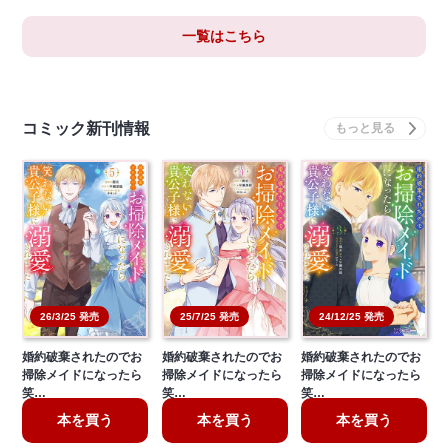
一覧はこちら
コミック新刊情報
26/3/25 発売
25/7/25 発売
24/12/25 発売
婚約破棄されたのでお
婚約破棄されたのでお
婚約破棄されたのでお
掃除メイドになったら
掃除メイドになったら
掃除メイドになったら
笑…
笑…
笑…
本を買う
本を買う
本を買う