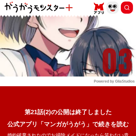
もっと読む
arrow_forward_ios
Powered by 
GliaStudios
Mute
第21話(2)の公開は終了しました
公式アプリ「マンガがうがう」で続きを読む
婚約破棄されたのでお掃除メイドになったら笑わない貴