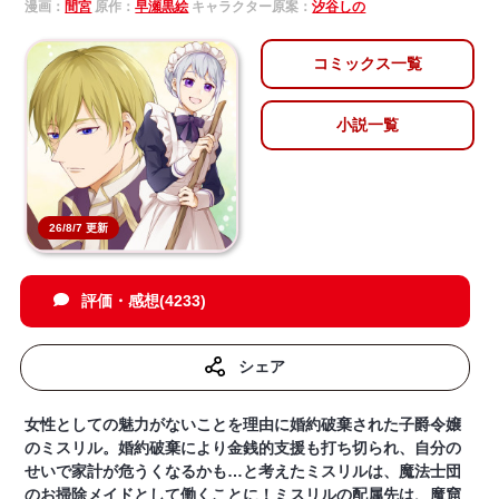
漫画：
間宮
原作：
早瀬黒絵
キャラクター原案：
汐谷しの
コミックス一覧
小説一覧
26/8/7 更新
評価・感想(4233)
シェア
女性としての魅力がないことを理由に婚約破棄された子爵令嬢
のミスリル。婚約破棄により金銭的支援も打ち切られ、自分の
せいで家計が危うくなるかも…と考えたミスリルは、魔法士団
のお掃除メイドとして働くことに！ミスリルの配属先は、魔窟