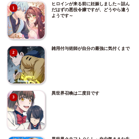
ヒロインが来る前に妊娠しました～詰ん
1
だはずの悪役令嬢ですが、どうやら違う
ようです～
雑用付与術師が自分の最強に気付くまで
2
異世界召喚は二度目です
3
異世界クラフトぐらし～自由気ままな生