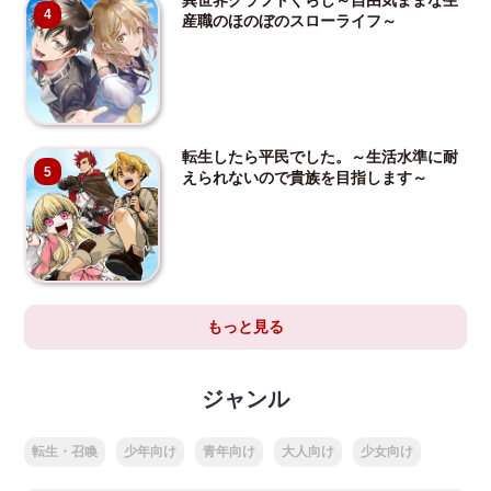
4
産職のほのぼのスローライフ～
転生したら平民でした。～生活水準に耐
5
えられないので貴族を目指します～
もっと見る
ジャンル
転生・召喚
少年向け
青年向け
大人向け
少女向け