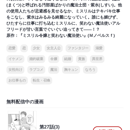
(まくつ)と呼ばれる汚部屋ばかりの魔法士団・紫水(しすい)。他
の使用人たちが忌避感を見せるなか、ミスリルはテキパキ仕事
をこなし、紫水はみるみる綺麗になっていく。誰にも媚びず、
ひたすらに仕事に打ち込むミスリルに、笑わない魔法使いアル
フリードが甘い言葉でぐいぐい迫ってきて――！？
原作：『ミスリル令嬢と笑わない魔法使い』(Ｍノベルスｆ)
恋愛
恋
少女
女主人公
ファンタジー
溺愛
イケメン
婚約破棄
令嬢
結婚
貴族
異世界
女性向け
ラブコメ
魔法
胸キュン
なろう
お仕事もの
転生・召喚
無料配信中の漫画
第27話(3)