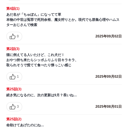
第4話(1)
あだ名が「ちゅぽん」になってて草
本物の中世は冤罪で死刑余裕、魔女狩りとか。現代でも群集心理やハムス
ターおじさんで検索
0
2025年09月02日
第2話(3)
猫に例えてる人いたけど、これ犬だ！
おやつ持ち来たらシッポふりふり目キラキラ、
取られそうで慌てて食べたり懐っこい感じ
1
2025年09月02日
第25話(3)
続き気になるのに、次の更新は9月？長いね…
3
2025年08月01日
第25話(2)
命助けてあげたのにね…