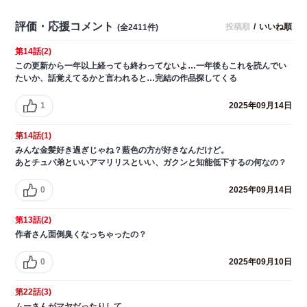
評価・応援コメント
投稿順
/
いいね順
(全2411件)
第14話(2)
この更新から一年以上経っても終わってないよ…一年後もこれを読んでい
たいか、話覚えてるかと言われると…完結の作品探してくる
1
2025年09月14日
第14話(1)
みんな金髪好き過ぎじゃね？藍色の方が好きなんだけど。
あとチュパ弟といいアマリリスといい、ガクンと知能低下するの何なの？
0
2025年09月14日
第13話(2)
作者さん面倒臭くなっちゃったの？
0
2025年09月10日
第22話(3)
ムーさんがマヤだったりして