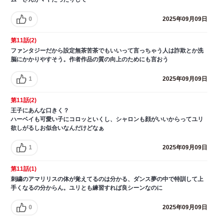
0
2025年09月09日
第11話(2)
ファンタジーだから設定無茶苦茶でもいいって言っちゃう人は詐欺とか洗
脳にかかりやすそう。作者作品の質の向上のためにも言おう
1
2025年09月09日
第11話(2)
王子にあんな口きく？
ハーベイも可愛い子にコロッといくし、シャロンも顔がいいからってユリ
欲しがるしお似合いなんだけどなぁ
1
2025年09月09日
第11話(1)
刺繍のアマリリスの体が覚えてるのは分かる、ダンス夢の中で特訓して上
手くなるの分からん。ユリとも練習すれば良シーンなのに
0
2025年09月09日