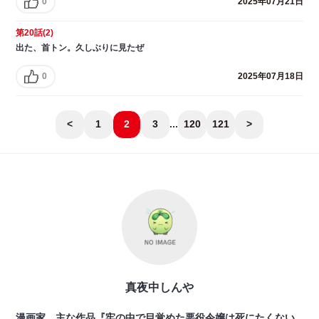
0
2025年07月21日
第20話(2)
出た、首トン。久しぶりに見たぜ
0
2025年07月18日
<
1
2
3
...
120
121
>
真夜中しんや
漫画家。主な作品『牢の中で目覚めた悪役令嬢は死にたくない