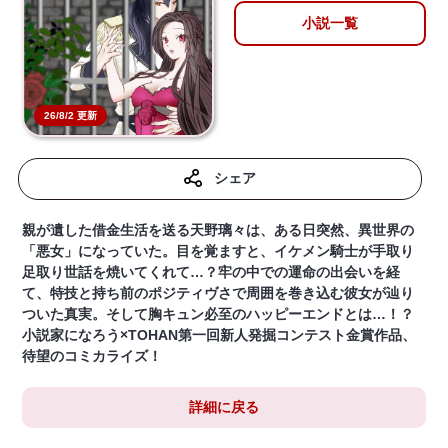
小説一覧
26/8/2 更新
シェア
親が遺した借金生活を送る天野璃々は、ある日突然、異世界の
「悪女」になっていた。目を覚ますと、イケメン騎士が手取り
足取り世話を焼いてくれて…？牢の中での運命の出会いを経
て、特技と持ち前のポジティヴさで周囲を巻き込む彼女が辿り
ついた真実。そして胸キュン必至のハッピーエンドとは…！？
小説家になろう×TOHAN第一回新人発掘コンテスト金賞作品、
待望のコミカライズ！
詳細に戻る