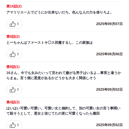
第16話(2)
アマリリス一人でどうにか出来ないだろ。色んな人の力を借りろよ。
0
2025年09月07日
第9話(2)
とーちゃんはファーストキ◯ス邪魔するし、この家族は
0
2025年09月06日
第9話(1)
16さん、今でも女みたいって言われて嫌がる男子はいるよ…事実と違うか
らまぁ。言う側に悪意があるかどうかも大きく関係しそう
0
2025年09月02日
第4話(3)
はいはい可愛い可愛い。可愛い女と婚約して、別の可愛い女の言う事聞い
て殺そうとして、悪女と信じてたの更に可愛くなったら撤回
0
2025年09月02日