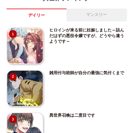
マンスリー
デイリー
ヒロインが来る前に妊娠しました～詰ん
1
だはずの悪役令嬢ですが、どうやら違う
ようです～
雑用付与術師が自分の最強に気付くまで
2
異世界召喚は二度目です
3