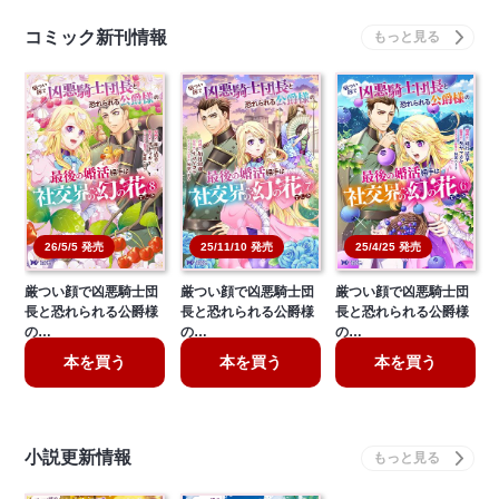
コミック新刊情報
26/5/5 発売
25/11/10 発売
25/4/25 発売
厳つい顔で凶悪騎士団
厳つい顔で凶悪騎士団
厳つい顔で凶悪騎士団
長と恐れられる公爵様
長と恐れられる公爵様
長と恐れられる公爵様
の…
の…
の…
本を買う
本を買う
本を買う
小説更新情報