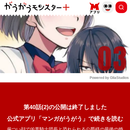
もっと読む
arrow_forward_ios
Powered by 
GliaStudios
Mute
第40話(2)の公開は終了しました
公式アプリ「マンガがうがう」で続きを読む
厳つい顔で凶悪騎士団長と恐れられる公爵様の最後の婚