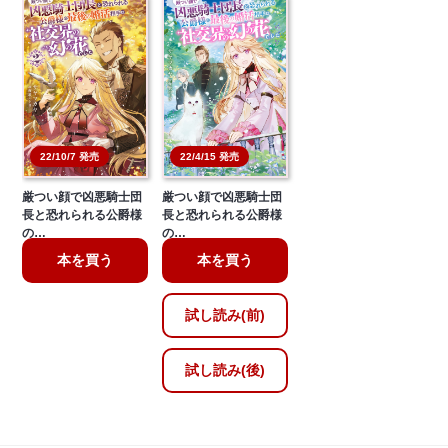
22/10/7 発売
22/4/15 発売
厳つい顔で凶悪騎士団
厳つい顔で凶悪騎士団
長と恐れられる公爵様
長と恐れられる公爵様
の…
の…
本を買う
本を買う
試し読み(前)
試し読み(後)