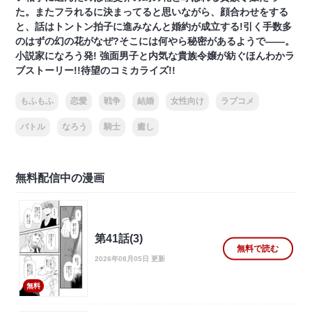
た。またフラれるに決まってると思いながら、顔合わせをする
と、話はトントン拍子に進みなんと婚約が成立する!引く手数多
のはずの幻の花がなぜ?そこには何やら秘密があるようで――。
小説家になろう発! 強面男子と内気な貴族令嬢が紡ぐほんわかラ
ブストーリー!!待望のコミカライズ!!
もふもふ
恋愛
戦争
結婚
女性向け
ラブコメ
バトル
なろう
騎士
癒し
無料配信中の漫画
第41話(3)
無料で読む
2026年08月05日 更新
無料