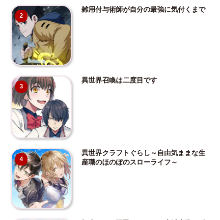
雑用付与術師が自分の最強に気付くまで
2
異世界召喚は二度目です
3
異世界クラフトぐらし～自由気ままな生
4
産職のほのぼのスローライフ～