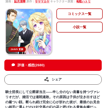
漫画：
如月清華
原作：
サヤマカヤ
キャラクター原案：
匈歌ハトリ
コミックス一覧
小説一覧
26/8/5 更新
評価・感想(2680)
シェア
騎士団長にして公爵家当主――申し分のない肩書を持つヴァレ
リオだが、婚活では連戦連敗。その原因は子供が泣き出すほど
の厳つい顔。断られ続け完全に心が折れた彼が、最後のお見合
い相手に選んだのは社交界の幻の花と呼ばれる貴族令嬢だっ