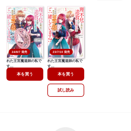
24/8/7 発売
23/7/10 発売
理不尽な理由で追放さ
理不尽な理由で追放さ
れた王宮魔道師の私で
れた王宮魔道師の私で
す…
す…
本を買う
本を買う
試し読み