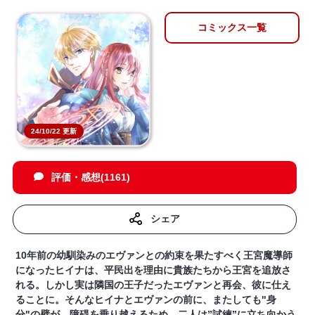
コミックス一覧
24/10/22 更新
評価・感想(1161)
シェア
10年前の幼馴染みのエヴァンとの約束を果たすべく王宮魔導師
になったヒイナは、平民出を理由に貴族たちから王宮を追放さ
れる。しかし実は隣国の王子だったエヴァンと再会、彼に仕え
ることに。そんなヒイナとエヴァンの前に、またしても"身
分"の壁が。障碍を乗り越えるため、二人は”試練”に立ち向かう