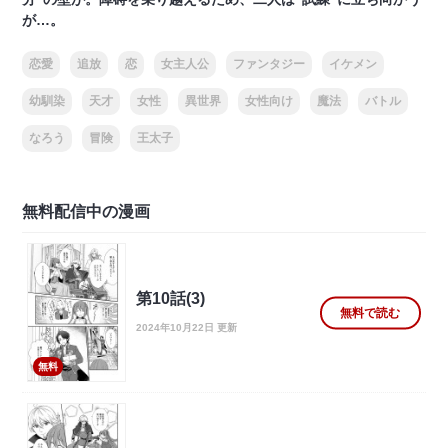
が…。
恋愛
追放
恋
女主人公
ファンタジー
イケメン
幼馴染
天才
女性
異世界
女性向け
魔法
バトル
なろう
冒険
王太子
無料配信中の漫画
第10話(3)
無料で読む
2024年10月22日 更新
無料