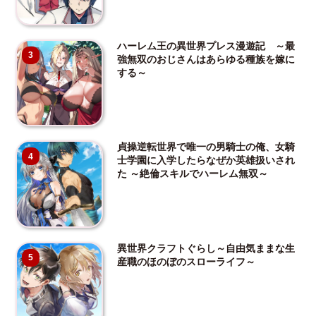
ハーレム王の異世界プレス漫遊記 ～最
3
強無双のおじさんはあらゆる種族を嫁に
する～
貞操逆転世界で唯一の男騎士の俺、女騎
4
士学園に入学したらなぜか英雄扱いされ
た ～絶倫スキルでハーレム無双～
異世界クラフトぐらし～自由気ままな生
5
産職のほのぼのスローライフ～