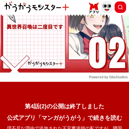
もっと読む
arrow_forward_ios
Powered by 
GliaStudios
Mute
第4話(2)の公開は終了しました
公式アプリ「マンガがうがう」で続きを読む
理不尽な理由で追放された王宮魔道師の私ですが、隣国