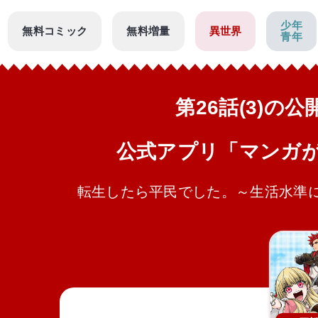
少年
無料コミック
無料増量
異世界
青年
第26話(3)の
公式アプリ「マンガ
転生したら平民でした。～生活水準