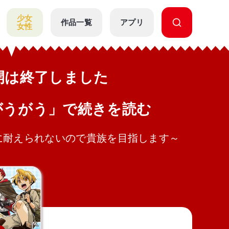
少女
作品一覧
アプリ
女性
公開は終了しました
がうがう」で続きを読む
に耐えられないので貴族を目指します～