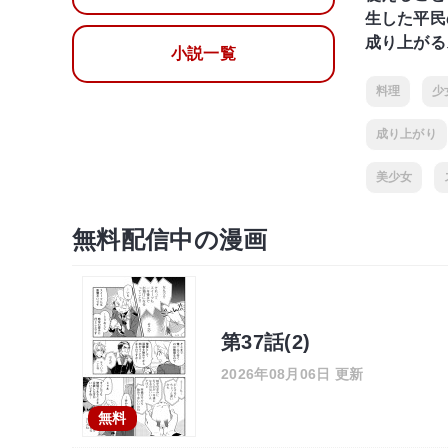
生した平民
成り上がる
小説一覧
料理
少
成り上がり
美少女
無料配信中の漫画
第37話(2)
2026年08月06日 更新
無料