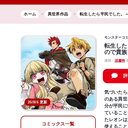
ホーム
異世界作品
転生したら平民でした。
モンスターコ
転生した
ので貴族
漫画：
須藤怜
評
気づいたら
のある異世
26/8/6 更新
分が平民に
ていること
たレオンは
コミックス一覧
使えること