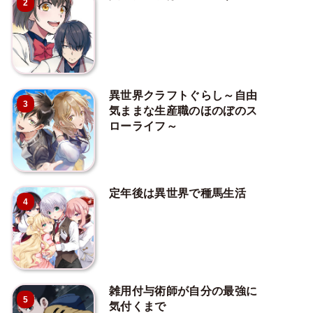
2
異世界クラフトぐらし～自由
3
気ままな生産職のほのぼのス
ローライフ～
定年後は異世界で種馬生活
4
雑用付与術師が自分の最強に
5
気付くまで