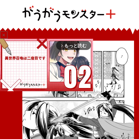
close
もっと読む
arrow_forward_ios
Mute