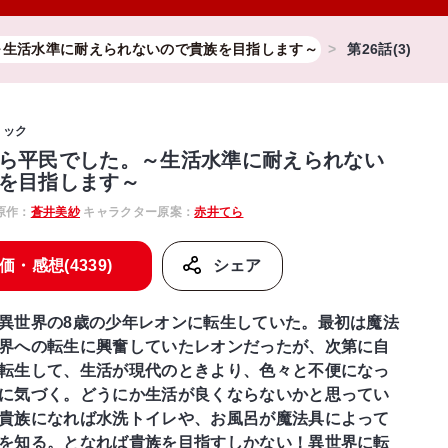
～生活水準に耐えられないので貴族を目指します～
第26話(3)
ミック
ら平民でした。～生活水準に耐えられない
を目指します～
原作：
蒼井美紗
キャラクター原案：
赤井てら
価・感想(4339)
シェア
異世界の8歳の少年レオンに転生していた。最初は魔法
界への転生に興奮していたレオンだったが、次第に自
転生して、生活が現代のときより、色々と不便になっ
に気づく。どうにか生活が良くならないかと思ってい
貴族になれば水洗トイレや、お風呂が魔法具によって
を知る。となれば貴族を目指すしかない！異世界に転