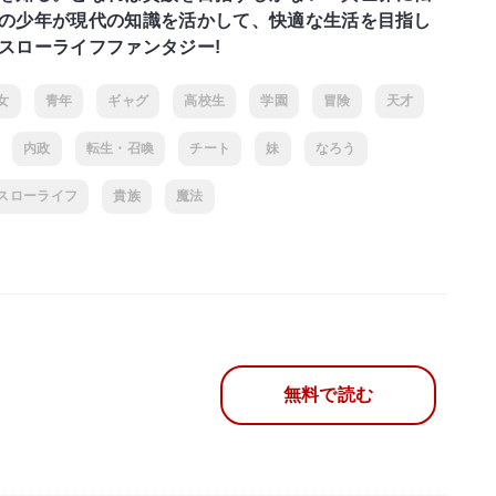
の少年が現代の知識を活かして、快適な生活を目指し
スローライフファンタジー!
女
青年
ギャグ
高校生
学園
冒険
天才
内政
転生・召喚
チート
妹
なろう
スローライフ
貴族
魔法
無料で読む