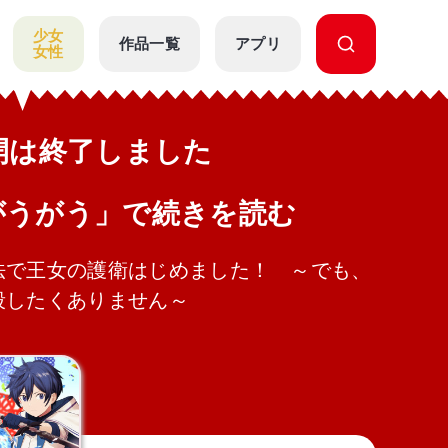
少女
作品一覧
アプリ
女性
公開は終了しました
がうがう」で続きを読む
法で王女の護衛はじめました！ ～でも、
殺したくありません～