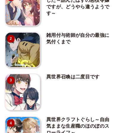
した～詰んだはずの悪役令嬢
ですが、どうやら違うようで
す～
雑用付与術師が自分の最強に
2
気付くまで
異世界召喚は二度目です
3
異世界クラフトぐらし～自由
4
気ままな生産職のほのぼのス
ローライフ～