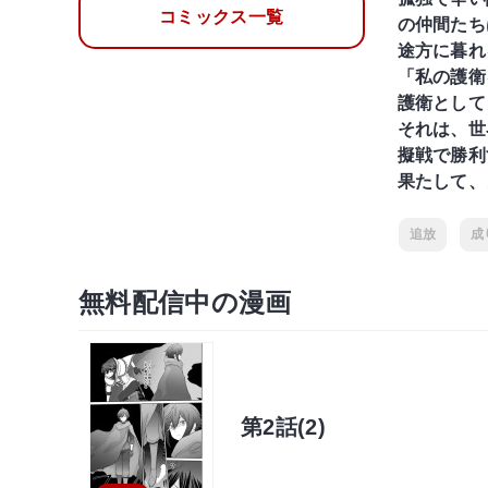
コミックス一覧
の仲間たち
途方に暮れ
「私の護衛
護衛として
それは、世
擬戦で勝利
果たして、
追放
成
無料配信中の漫画
第2話(2)