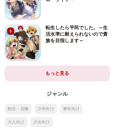
転生したら平民でした。～生
5
活水準に耐えられないので貴
族を目指します～
もっと見る
ジャンル
転生・召喚
少年向け
青年向け
大人向け
少女向け