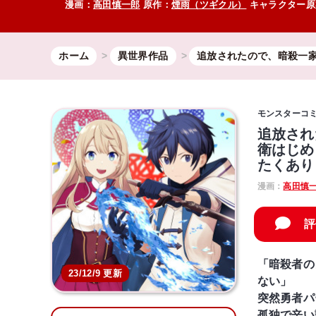
漫画：
高田慎一郎
原作：
煙雨（ツギクル）
キャラクター原
ホーム
異世界作品
追放されたので、暗殺一
モンスターコ
追放され
衛はじめ
たくあり
漫画：
高田慎
評
「暗殺者の
23/12/9 更新
ない」
突然勇者パ
孤独で辛い