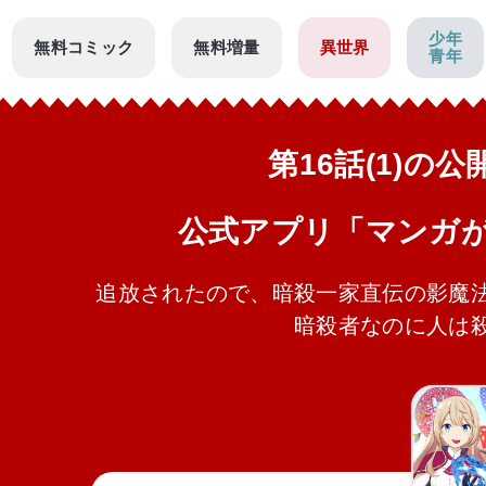
少年
無料コミック
無料増量
異世界
青年
第16話(1)の
公式アプリ「マンガ
追放されたので、暗殺一家直伝の影魔
暗殺者なのに人は