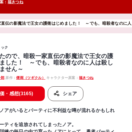
案：
福きつね
家直伝の影魔法で王女の護衛はじめました！ ～でも、暗殺者なのに人
ミック
たので、暗殺一家直伝の影魔法で王女の護
ました！ ～でも、暗殺者なのに人は殺し
ません～
一郎
原作：
煙雨（ツギクル）
キャラクター原案：
福きつね
価・感想(3165)
シェア
ノアがいるとパーティに不利益な噂が流れるかもしれ
ーティを追放されてしまったノア。
訓練の毎日の中で育ったノアにとって、勇者パーティ