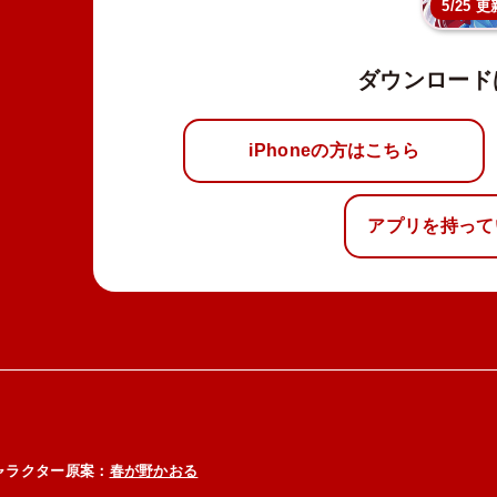
5/25 更
ダウンロード
iPhoneの方はこちら
アプリを持って
ャラクター原案：
春が野かおる