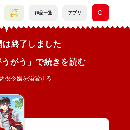
少女
作品一覧
アプリ
女性
公開は終了しました
がうがう」で続きを読む
悪役令嬢を溺愛する