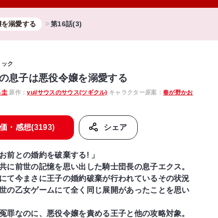
嬢を溺愛する
第16話(3)
ミック
の息子は悪役令嬢を溺愛する
ろ圭
原作：
yui/サウスのサウス(ツギクル)
キャラクター原案：
春が野かお
価・感想(3193)
シェア
お前との婚約を破棄する! 」
共に前世の記憶を思い出した騎士団長の息子エクス。
にて今まさに王子の婚約破棄が行われているその状況
世の乙女ゲームにて全く同じ展開があったことを思い
冤罪なのに、悪役令嬢を責める王子と他の攻略対象。