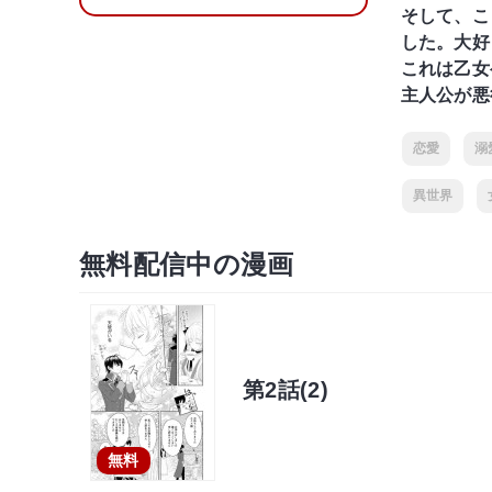
そして、こ
した。大好
これは乙女
主人公が悪
恋愛
溺
異世界
無料配信中の漫画
第2話(2)
無料