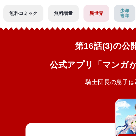
少年
無料コミック
無料増量
異世界
青年
第16話(3)の
公式アプリ「マンガ
騎士団長の息子は