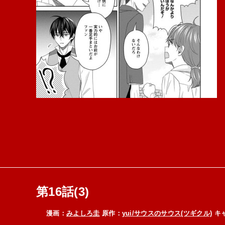
第16話(3)
漫画：
みよしろ圭
原作：
yui/サウスのサウス(ツギクル)
キ