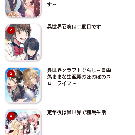
す～
異世界召喚は二度目です
2
異世界クラフトぐらし～自由
3
気ままな生産職のほのぼのス
ローライフ～
定年後は異世界で種馬生活
4