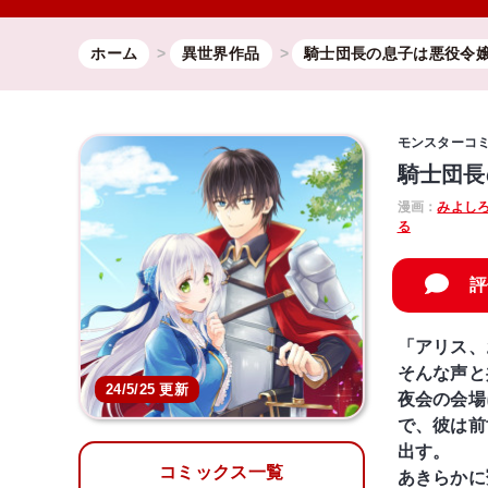
ホーム
異世界作品
騎士団長の息子は悪役令
モンスターコ
騎士団長
漫画：
みよし
る
評
「アリス、
そんな声と
24/5/25 更新
夜会の会場
で、彼は前
出す。
コミックス一覧
あきらかに