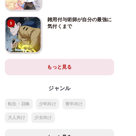
雑用付与術師が自分の最強に
5
気付くまで
もっと見る
ジャンル
転生・召喚
少年向け
青年向け
大人向け
少女向け