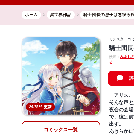
ホーム
異世界作品
騎士団長の息子は悪役令
モンスターコ
騎士団長
漫画：
みよし
る
評
「アリス、
そんな声と
24/5/25 更新
夜会の会場
で、彼は前
出す。
コミックス一覧
あきらかに