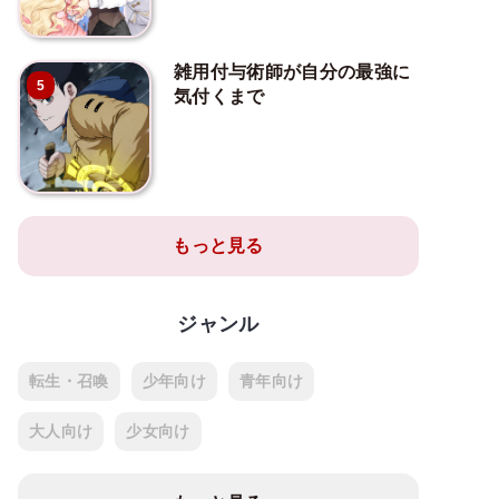
雑用付与術師が自分の最強に
5
気付くまで
もっと見る
ジャンル
転生・召喚
少年向け
青年向け
大人向け
少女向け