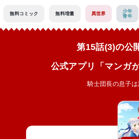
少年
無料コミック
無料増量
異世界
青年
第15話(3)の
公式アプリ「マンガ
騎士団長の息子は