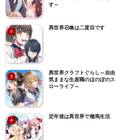
す～
異世界召喚は二度目です
2
異世界クラフトぐらし～自由
3
気ままな生産職のほのぼのス
ローライフ～
定年後は異世界で種馬生活
4