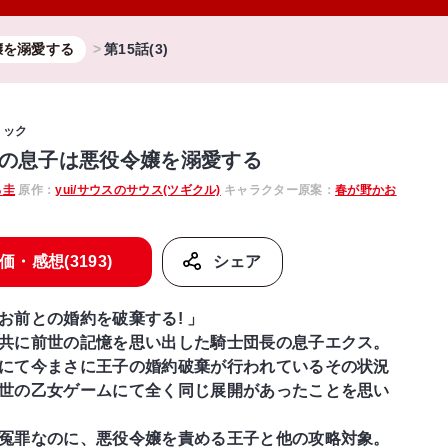
嬢を溺愛する
第15話(3)
ミック
の息子は悪役令嬢を溺愛する
ろ圭
原作：
yui/サウスのサウス(ツギクル)
キャラクター原案：
春が野かお
価・感想(3193)
シェア
お前との婚約を破棄する! 」
共に前世の記憶を思い出した騎士団長の息子エクス。
にて今まさに王子の婚約破棄が行われているその状況
世の乙女ゲームにて全く同じ展開があったことを思い
冤罪なのに、悪役令嬢を責める王子と他の攻略対象。