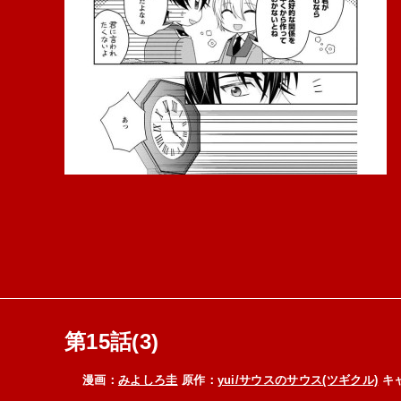
第15話(3)
漫画：
みよしろ圭
原作：
yui/サウスのサウス(ツギクル)
キ