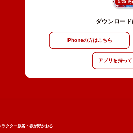
5/25 更
ダウンロード
iPhoneの方はこちら
アプリを持って
ャラクター原案：
春が野かおる