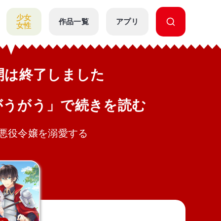
少女
作品一覧
アプリ
女性
公開は終了しました
がうがう」で続きを読む
悪役令嬢を溺愛する