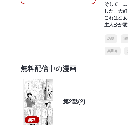
そして、こ
した。大好
これは乙女
主人公が悪
恋愛
溺
異世界
無料配信中の漫画
第2話(2)
無料