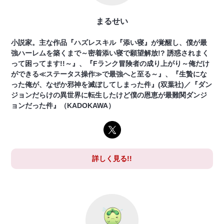
まるせい
小説家。主な作品『ハズレスキル『添い寝』が覚醒し、僕が最
強ハーレムを築くまで～密着添い寝で願望解放!? 誘惑されまく
って困ってます!!～』、『Fランク冒険者の成り上がり～俺だけ
ができる≪ステータス操作≫で最強へと至る～』、『生贄にな
った俺が、なぜか邪神を滅ぼしてしまった件』(双葉社)／『ダン
ジョンだらけの異世界に転生したけど僕の恩恵が最難関ダンジ
ョンだった件』（KADOKAWA）
詳しく見る!!