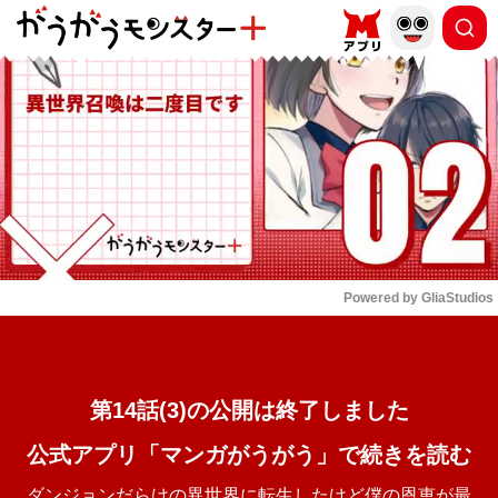
もっと読む
arrow_forward_ios
Powered by 
GliaStudios
Mute
第14話(3)の公開は終了しました
公式アプリ「マンガがうがう」で続きを読む
ダンジョンだらけの異世界に転生したけど僕の恩恵が最