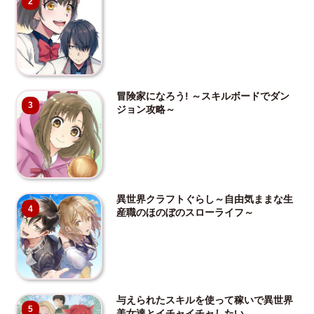
2
冒険家になろう! ～スキルボードでダン
3
ジョン攻略～
異世界クラフトぐらし～自由気ままな生
4
産職のほのぼのスローライフ～
与えられたスキルを使って稼いで異世界
5
美女達とイチャイチャしたい