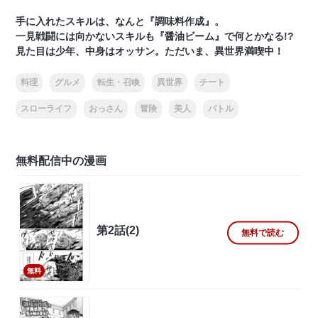
手に入れたスキルは、なんと『調味料作成』。
一見戦闘には向かないスキルも『醤油ビーム』で何とかなる!?
見た目は少年、中身はオッサン。ただいま、異世界満喫中！
料理
グルメ
転生・召喚
異世界
チート
スローライフ
おっさん
冒険
美人
バトル
無料配信中の漫画
第2話(2)
無料で読む
無料