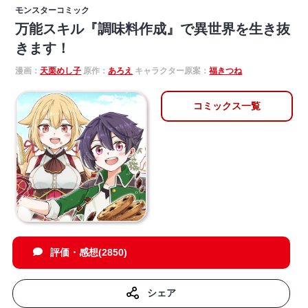
モンスターコミック
万能スキル『調味料作成』で異世界を生き抜
きます！
漫画：
天栗めし子
原作：
あろえ
キャラクター原案：
福きつね
コミックス一覧
評価・感想(2850)
シェア