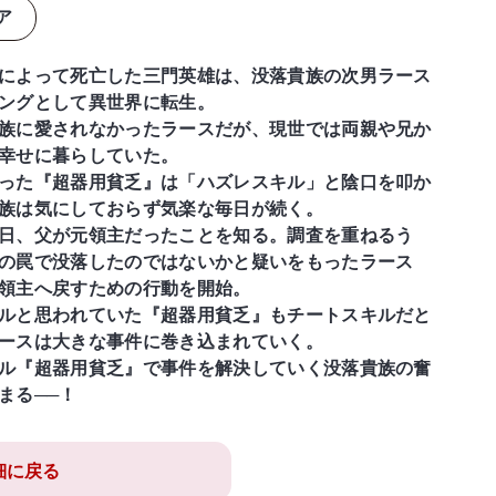
ア
によって死亡した三門英雄は、没落貴族の次男ラース
ングとして異世界に転生。
族に愛されなかったラースだが、現世では両親や兄か
幸せに暮らしていた。
った『超器用貧乏』は「ハズレスキル」と陰口を叩か
族は気にしておらず気楽な毎日が続く。
日、父が元領主だったことを知る。調査を重ねるう
の罠で没落したのではないかと疑いをもったラース
領主へ戻すための行動を開始。
ルと思われていた『超器用貧乏』もチートスキルだと
ースは大きな事件に巻き込まれていく。
ル『超器用貧乏』で事件を解決していく没落貴族の奮
まる──！
細に戻る