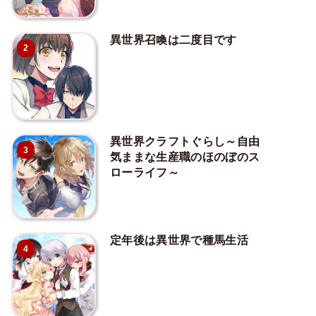
異世界召喚は二度目です
2
異世界クラフトぐらし～自由
3
気ままな生産職のほのぼのス
ローライフ～
定年後は異世界で種馬生活
4