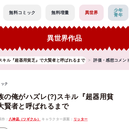
少年
無料コミック
無料増量
異世界
青年
異世界作品
)スキル『超器用貧乏』で大賢者と呼ばれるまで
評価・感想コメン
ミック
族の俺がハズレ(?)スキル『超器用貧
大賢者と呼ばれるまで
原作：
八神凪（ツギクル）
キャラクター原案：
リッター