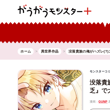
ホーム
異世界作品
没落貴族の俺がハズレ(?
モンスターコ
没落貴
乏』で
漫画：
GUNP