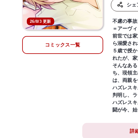
シェ
不慮の事故
26/8/3 更新
＝アーヴィ
前世では家
ら溺愛され
コミックス一覧
５歳で授か
れたが、家
そんなある
ち、現領主
は、両親を
ハズレスキ
判明し、ラ
ハズレスキ
闘が今、始
詳