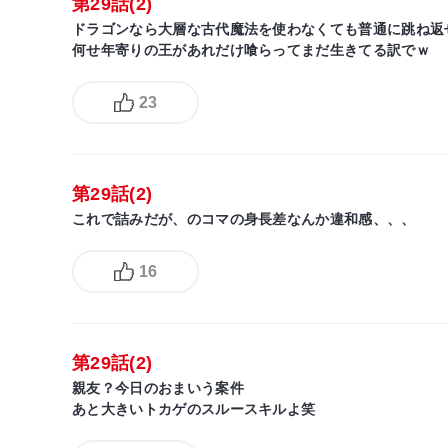
第29話(2)
ドラゴンなら大層な古代魔法を使わなくても普通に跳ね返
何せ年寄りの王があれだけ喰らってまだ生きてる訳でｗ
23
第29話(2)
これで詰みだが、のコマの身長差なんか違和感、、、
16
第29話(2)
親友？今日のおまいう案件
あと大きいトカゲのスルースキルよ笑