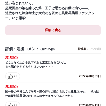
追い込まれていく。
起死回生の策を練った第二王子は思わぬ行動に出て――。
追放された錬金術士が大成功を収める異世界薬屋ファンタジ
ー、いま開幕!
詳細に戻る
評価・応援コメント
投稿順
/
いいね順
(全2335件)
第11話(2)
どことなく上から見下す女と素直になれない女。
まっ認めあえてるうちはいいか・・・
29
2022年10月01日
第13話(3)
国一番の平民なんてそりゃ野心持ちの誰から見ても邪魔だわな……それ以
外は便利道具扱いだし本人はナチュラルウエメセだし
29
2023年02月11日