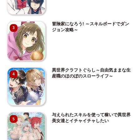
冒険家になろう! ～スキルボードでダン
3
ジョン攻略～
異世界クラフトぐらし～自由気ままな生
4
産職のほのぼのスローライフ～
与えられたスキルを使って稼いで異世界
5
美女達とイチャイチャしたい