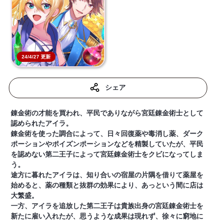
24/4/27 更新
シェア
錬金術の才能を買われ、平民でありながら宮廷錬金術士として
認められたアイラ。
錬金術を使った調合によって、日々回復薬や毒消し薬、ダーク
ポーションやポイズンポーションなどを精製していたが、平民
を認めない第二王子によって宮廷錬金術士をクビになってしま
う。
途方に暮れたアイラは、知り合いの宿屋の片隅を借りて薬屋を
始めると、薬の種類と抜群の効果により、あっという間に店は
大繁盛。
一方、アイラを追放した第二王子は貴族出身の宮廷錬金術士を
新たに雇い入れたが、思うような成果は現れず、徐々に窮地に