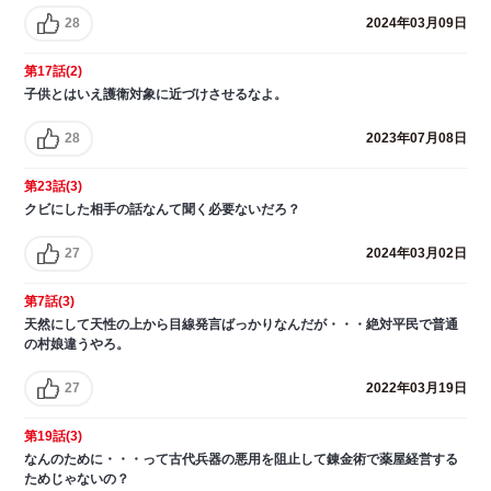
28
2024年03月09日
第17話(2)
子供とはいえ護衛対象に近づけさせるなよ。
28
2023年07月08日
第23話(3)
クビにした相手の話なんて聞く必要ないだろ？
27
2024年03月02日
第7話(3)
天然にして天性の上から目線発言ばっかりなんだが・・・絶対平民で普通
の村娘違うやろ。
27
2022年03月19日
第19話(3)
なんのために・・・って古代兵器の悪用を阻止して錬金術で薬屋経営する
ためじゃないの？