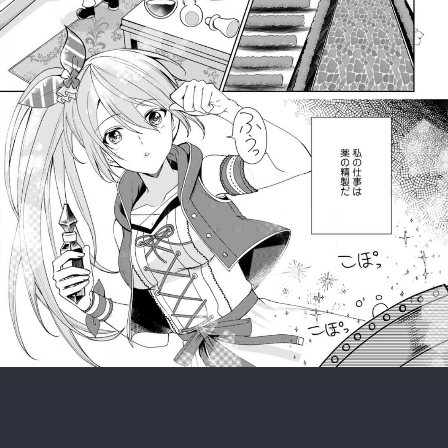
:692.15.691.999:rzdrzd.ydgzwzktg.oi
:692.15.691.999:rzdrzd.ydgzwzktg.oi