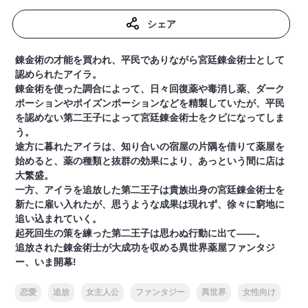
シェア
錬金術の才能を買われ、平民でありながら宮廷錬金術士として
認められたアイラ。
錬金術を使った調合によって、日々回復薬や毒消し薬、ダーク
ポーションやポイズンポーションなどを精製していたが、平民
を認めない第二王子によって宮廷錬金術士をクビになってしま
う。
途方に暮れたアイラは、知り合いの宿屋の片隅を借りて薬屋を
始めると、薬の種類と抜群の効果により、あっという間に店は
大繁盛。
一方、アイラを追放した第二王子は貴族出身の宮廷錬金術士を
新たに雇い入れたが、思うような成果は現れず、徐々に窮地に
追い込まれていく。
起死回生の策を練った第二王子は思わぬ行動に出て――。
追放された錬金術士が大成功を収める異世界薬屋ファンタジ
ー、いま開幕!
恋愛
追放
女主人公
ファンタジー
異世界
女性向け