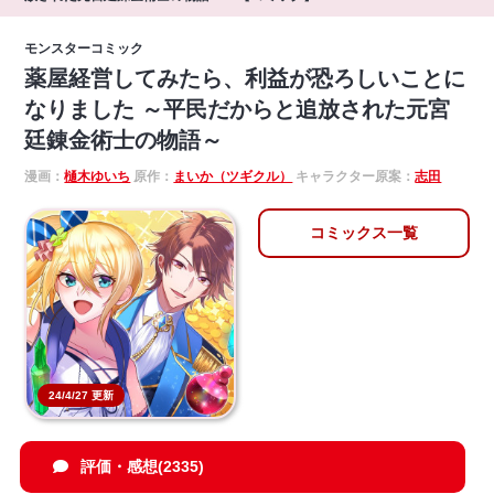
モンスターコミック
薬屋経営してみたら、利益が恐ろしいことに
なりました ～平民だからと追放された元宮
廷錬金術士の物語～
漫画：
樋木ゆいち
原作：
まいか（ツギクル）
キャラクター原案：
志田
コミックス一覧
24/4/27 更新
評価・感想(2335)