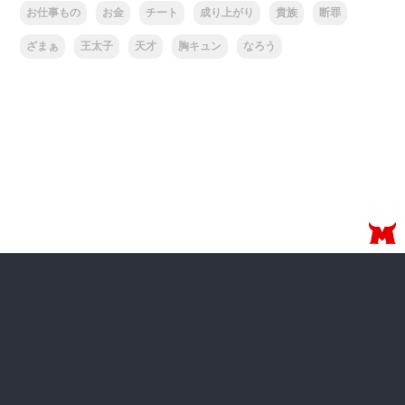
お仕事もの
お金
チート
成り上がり
貴族
断罪
ざまぁ
王太子
天才
胸キュン
なろう
無料配信中の漫画