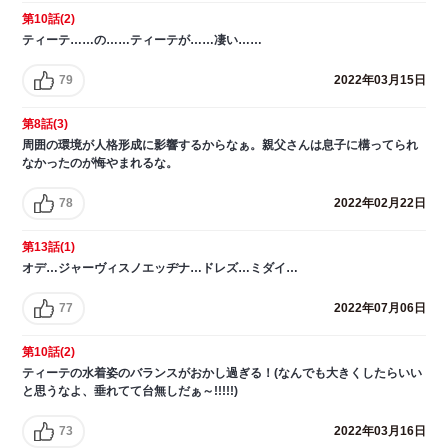
第10話(2)
ティーテ……の……ティーテが……凄い……
79
2022年03月15日
第8話(3)
周囲の環境が人格形成に影響するからなぁ。親父さんは息子に構ってられ
なかったのが悔やまれるな。
78
2022年02月22日
第13話(1)
オデ…ジャーヴィスノエッヂナ…ドレズ…ミダイ…
77
2022年07月06日
第10話(2)
ティーテの水着姿のバランスがおかし過ぎる！(なんでも大きくしたらいい
と思うなよ、垂れてて台無しだぁ～!!!!!)
73
2022年03月16日