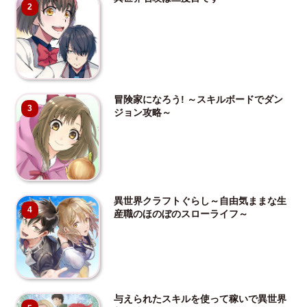
2
冒険家になろう! ～スキルボードでダン
3
ジョン攻略～
異世界クラフトぐらし～自由気ままな生
4
産職のほのぼのスローライフ～
与えられたスキルを使って稼いで異世界