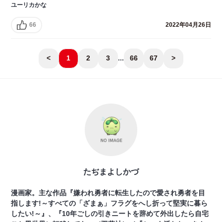
ユーリカかな
66
2022年04月26日
<
1
2
3
...
66
67
>
たぢまよしかづ
漫画家。主な作品『嫌われ勇者に転生したので愛され勇者を目
指します!～すべての「ざまぁ」フラグをへし折って堅実に暮ら
したい!～』、『10年ごしの引きニートを辞めて外出したら自宅