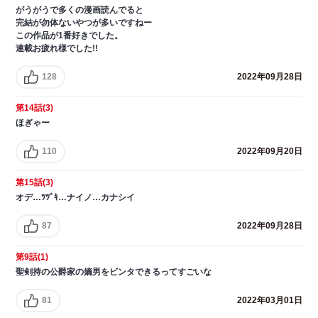
がうがうで多くの漫画読んでると
完結が勿体ないやつが多いですねー
この作品が1番好きでした。
連載お疲れ様でした!!
128
2022年09月28日
第14話(3)
ほぎゃー
110
2022年09月20日
第15話(3)
オデ…ﾂﾂﾞｷ…ナイノ…カナシイ
87
2022年09月28日
第9話(1)
聖剣持の公爵家の嫡男をビンタできるってすごいな
81
2022年03月01日