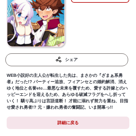
シェア
WEB小説好の主人公が転生した先は、まさかの『ざまぁ系勇
者』だった!? パーティー追放、フィアンセとの婚約解消、消え
ゆく地位と名誉etc…最悪な未来を覆すため、愛する許嫁とのハ
ッピーエンドを迎えるため、あらゆる破滅フラグをへし折って
いく！ 驕り高ぶりは言語道断！ 才能に溺れず努力を重ね、目指
せ愛され勇者!? 元・嫌われ勇者の奮闘記、いま開幕っ!!
詳細に戻る