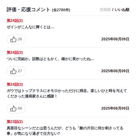
評価・応援コメント
投稿順
/
いいね順
(全2780件)
第24話(2)
ゼインがこんなに輝くとは…
26
2025年08月09日
第24話(3)
ついに完結か。話数はともかく、確かに長かったね…
27
2025年08月09日
第24話(3)
ガウではトップクラスにオモロかっただけに残念。楽しいひと時を与えて
くださった漫画家さんに感謝！
66
2025年08月09日
第23話(2)
真面目なシーンだとは思うんだが、どうも「敵の片目に何か刺さってる
事」が気になり過ぎて仕方ない?