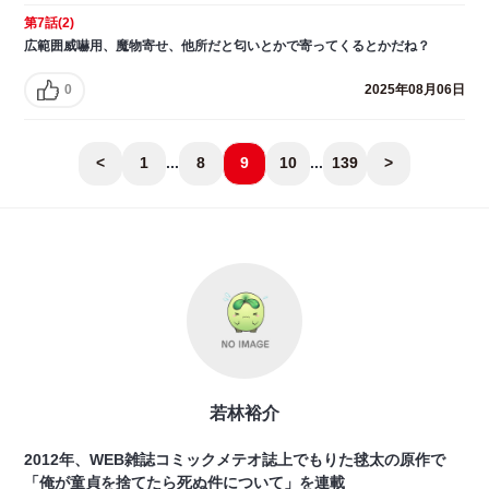
第7話(2)
広範囲威嚇用、魔物寄せ、他所だと匂いとかで寄ってくるとかだね？
0
2025年08月06日
<
1
...
8
9
10
...
139
>
若林裕介
2012年、WEB雑誌コミックメテオ誌上でもりた毬太の原作で
「俺が童貞を捨てたら死ぬ件について」を連載