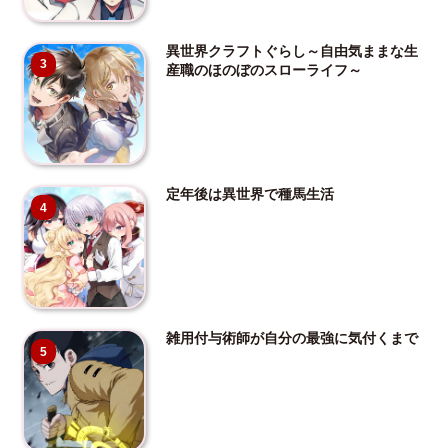
異世界クラフトぐらし～自由気ままな生
3
産職のほのぼのスローライフ～
定年後は異世界で種馬生活
4
雑用付与術師が自分の最強に気付くまで
5