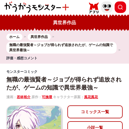
異世界作品
ホーム
異世界作品
無職の最強賢者～ジョブが得られず追放されたが、ゲームの知識で
異世界最強～
評価・感想コメント
モンスターコミック
無職の最強賢者～ジョブが得られず追放され
たが、ゲームの知識で異世界最強～
漫画：
若林裕介
原作：
可換環
キャラクター原案：
風花風花
コミックス一覧
小説一覧