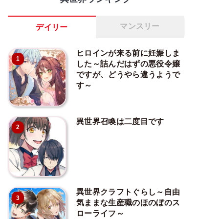
マンスリー
デイリー
ヒロインが来る前に妊娠しま
1
した～詰んだはずの悪役令嬢
ですが、どうやら違うようで
す～
異世界召喚は二度目です
2
異世界クラフトぐらし～自由
3
気ままな生産職のほのぼのス
ローライフ～