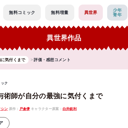
少年
無料コミック
無料増量
異世界
青年
異世界作品
強に気付くまで
評価・感想コメント
ミック
与術師が自分の最強に気付くまで
ワシン
原作：
戸倉儚
キャラクター原案：
白井鋭利
ア