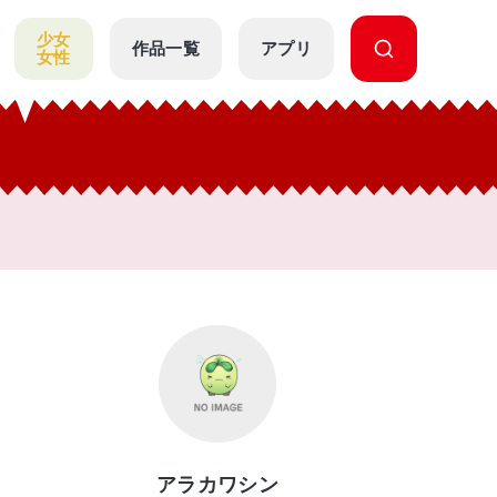
少女
作品一覧
アプリ
女性
アラカワシン