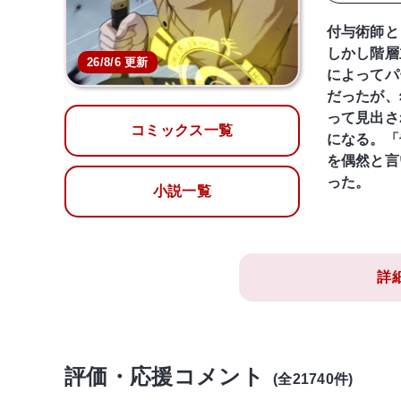
付与術師と
しかし階層
26/8/6 更新
によってパ
だったが、
って見出さ
コミックス一覧
になる。「
を偶然と言
った。
小説一覧
詳
評価・応援コメント
(全21740件)