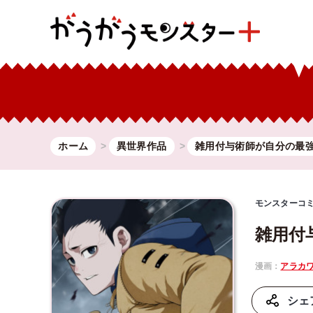
ホーム
異世界作品
雑用付与術師が自分の最
モンスターコ
雑用付
漫画：
アラカ
シェ