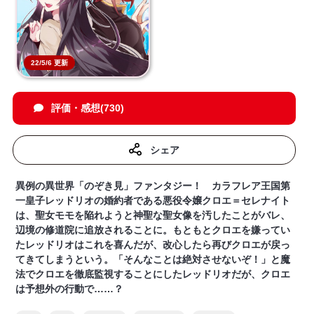
22/5/6 更新
評価・感想(730)
シェア
異例の異世界「のぞき見」ファンタジー！ カラフレア王国第
一皇子レッドリオの婚約者である悪役令嬢クロエ＝セレナイト
は、聖女モモを陥れようと神聖な聖女像を汚したことがバレ、
辺境の修道院に追放されることに。もともとクロエを嫌ってい
たレッドリオはこれを喜んだが、改心したら再びクロエが戻っ
てきてしまうという。「そんなことは絶対させないぞ！」と魔
法でクロエを徹底監視することにしたレッドリオだが、クロエ
は予想外の行動で……？