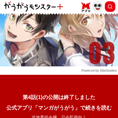
もっと読む
arrow_forward_ios
Powered by 
GliaStudios
Mute
第4話(1)の公開は終了しました
公式アプリ「マンガがうがう」で続きを読む
追放悪役令嬢、只今監視中！