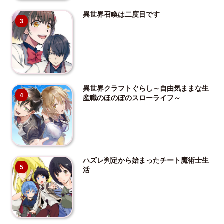
異世界召喚は二度目です
3
異世界クラフトぐらし～自由気ままな生
4
産職のほのぼのスローライフ～
ハズレ判定から始まったチート魔術士生
5
活