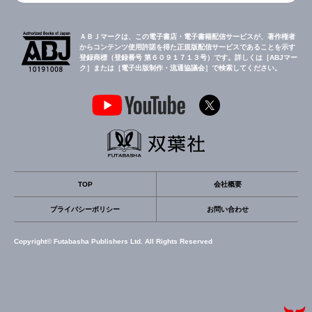
ＡＢＪマークは、この電子書店・電子書籍配信サービスが、著作権者
からコンテンツ使用許諾を得た正規版配信サービスであることを示す
登録商標（登録番号 第６０９１７１３号）です。詳しくは［ABJマー
ク］または［電子出版制作・流通協議会］で検索してください。
TOP
会社概要
プライバシーポリシー
お問い合わせ
Copyright© Futabasha Publishers Ltd. All Rights Reserved