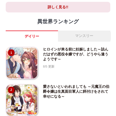
詳しく見る!!
異世界ランキング
マンスリー
デイリー
ヒロインが来る前に妊娠しました～詰ん
1
だはずの悪役令嬢ですが、どうやら違う
ようです～
8/5 更新
愛さないといわれましても ～元魔王の伯
2
爵令嬢は生真面目軍人に餌付けをされて
幸せになる～