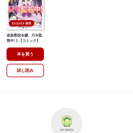
21/12/15 発売
追放悪役令嬢、只今監
視中! 1 【コミック】
本を買う
試し読み