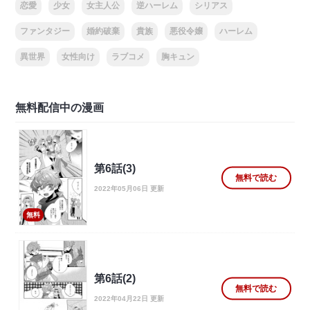
恋愛
少女
女主人公
逆ハーレム
シリアス
ファンタジー
婚約破棄
貴族
悪役令嬢
ハーレム
異世界
女性向け
ラブコメ
胸キュン
無料配信中の漫画
第6話(3)
無料で読む
2022年05月06日 更新
無料
第6話(2)
無料で読む
2022年04月22日 更新