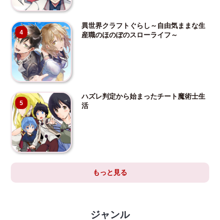
異世界クラフトぐらし～自由気ままな生
4
産職のほのぼのスローライフ～
ハズレ判定から始まったチート魔術士生
5
活
もっと見る
ジャンル