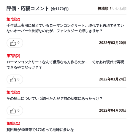
評価・応援コメント
投稿順
/
いいね順
(全1170件)
第7話(2)
千年以上実用に耐えているローマンコンクリート。現代でも再現できてい
ないオーパーツ技術なのだが、ファンタジーで押しきりか？
0
2022年03月20日
第7話(2)
ローマンコンクリートなんて優秀なもん作るのか……てかあれ現代で再現
できるやつだっけ？？
0
2022年03月24日
第7話(2)
その騎士についていつ調べたんだ？前の話数にあったっけ？
0
2022年04月03日
第8話(1)
貧困層が40世帯で172名って地味に多いな