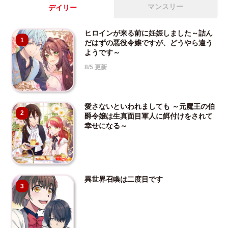
マンスリー
デイリー
ヒロインが来る前に妊娠しました～詰ん
1
だはずの悪役令嬢ですが、どうやら違う
ようです～
8/5 更新
愛さないといわれましても ～元魔王の伯
2
爵令嬢は生真面目軍人に餌付けをされて
幸せになる～
異世界召喚は二度目です
3