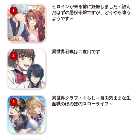
ヒロインが来る前に妊娠しました～詰ん
1
だはずの悪役令嬢ですが、どうやら違う
ようです～
異世界召喚は二度目です
2
異世界クラフトぐらし～自由気ままな生
3
産職のほのぼのスローライフ～