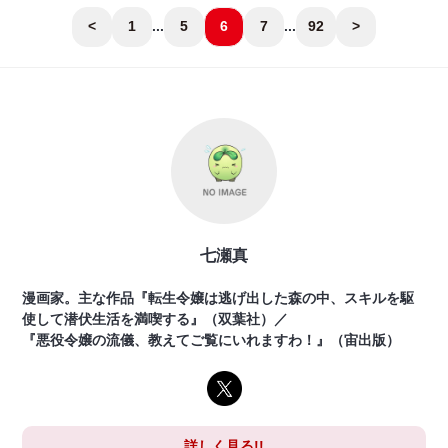
<
1
...
5
6
7
...
92
>
七瀬真
漫画家。主な作品『転生令嬢は逃げ出した森の中、スキルを駆
使して潜伏生活を満喫する』（双葉社）／
『悪役令嬢の流儀、教えてご覧にいれますわ！』（宙出版）
詳しく見る!!