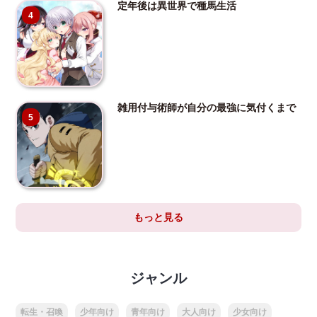
定年後は異世界で種馬生活
4
雑用付与術師が自分の最強に気付くまで
5
もっと見る
ジャンル
転生・召喚
少年向け
青年向け
大人向け
少女向け