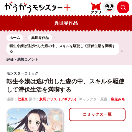
異世界作品
ホーム
異世界作品
転生令嬢は逃げ出した森の中、スキルを駆使して潜伏生活を満喫す
る
評価・感想コメント
モンスターコミック
転生令嬢は逃げ出した森の中、スキルを駆使
して潜伏生活を満喫する
漫画：
七瀬真
原作：
灰羽アリス（ツギクル）
キャラクター原案：
麻先みち
コミックス一覧