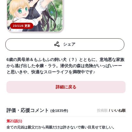
23/11/6 更新
シェア
6歳の異母弟＆もふもふの飼い犬（？）とともに、意地悪な家族
から逃げ出した令嬢・ララ。潜伏先の森は危険がいっぱいーー
と思いきや、快適なスローライフを満喫中です♪
詳細に戻る
評価・応援コメント
投稿順
/
いいね順
(全1835件)
第21話(1)
全ての元凶は親父だから両親だけは許さないで痛い目見せて欲しい。