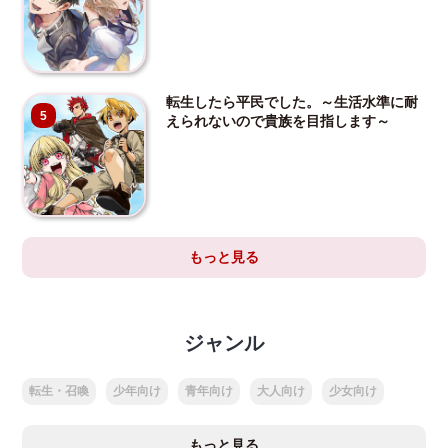
転生したら平民でした。～生活水準に耐
5
えられないので貴族を目指します～
もっと見る
ジャンル
転生・召喚
少年向け
青年向け
大人向け
少女向け
もっと見る