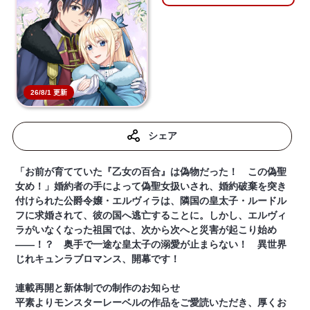
26/8/1 更新
シェア
「お前が育てていた『乙女の百合』は偽物だった！ この偽聖
女め！」婚約者の手によって偽聖女扱いされ、婚約破棄を突き
付けられた公爵令嬢・エルヴィラは、隣国の皇太子・ルードル
フに求婚されて、彼の国へ逃亡することに。しかし、エルヴィ
ラがいなくなった祖国では、次から次へと災害が起こり始め
――！？ 奥手で一途な皇太子の溺愛が止まらない！ 異世界
じれキュンラブロマンス、開幕です！
連載再開と新体制での制作のお知らせ
平素よりモンスターレーベルの作品をご愛読いただき、厚くお