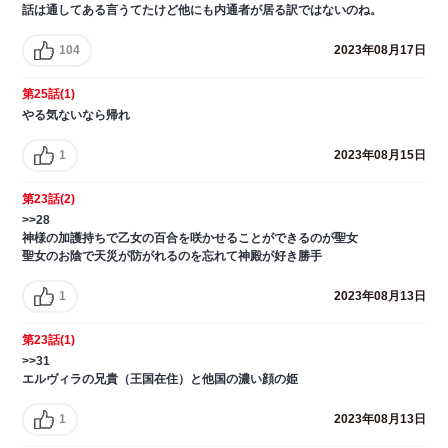
話は通してある言うてたけど他にも内通者が居る訳ではないのね。
104
2023年08月17日
第25話(1)
やる気ないなら帰れ
1
2023年08月15日
第23話(2)
>>28
神様の加護持ちで乙女の百合を咲かせることができるのが聖女
聖女のお陰で天災が防がれるのを忘れて神殿が好き勝手
1
2023年08月13日
第23話(1)
>>31
エルヴィラの兄貴（王国在住）と他国の濃い顔の姫
1
2023年08月13日