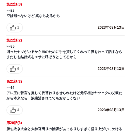
第22話(3)
>>23
空は飛べないけど 翼ならあるから
1
2023年08月13日
第22話(2)
>>35
困ったヤツがいるから民のために手を貸してくれって腹をわって話すなら
まだしも結婚式をエサに呼ぼうとしてるから
6
2023年08月13日
第21話(3)
>>16
アレ王に苦言を挺して代替わりさせられたけど元宰相はヤツェクの父親だ
から本来なら一族粛清されててもおかしくない
4
2023年08月13日
第20話(3)
勝ち抜き大会と大神官周りの陰謀があっさりしすぎて盛り上がりに欠ける