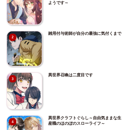
ようです～
雑用付与術師が自分の最強に気付くまで
2
異世界召喚は二度目です
3
異世界クラフトぐらし～自由気ままな生
4
産職のほのぼのスローライフ～