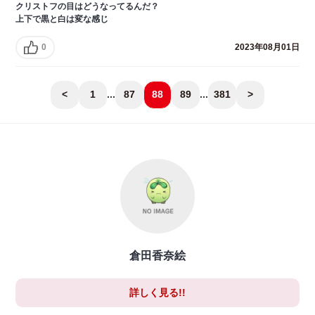
クリストフの目はどうなってるんだ？
上下で黒と白は変な感じ
0
2023年08月01日
<
1
...
87
88
89
...
381
>
倉田香奈絵
詳しく見る!!