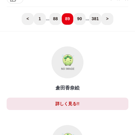
<
1
...
88
89
90
...
381
>
倉田香奈絵
詳しく見る!!