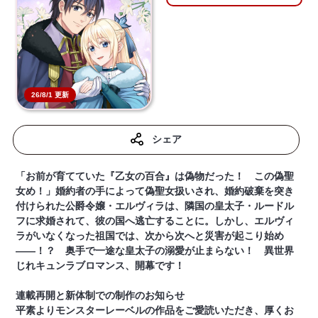
26/8/1 更新
シェア
「お前が育てていた『乙女の百合』は偽物だった！ この偽聖
女め！」婚約者の手によって偽聖女扱いされ、婚約破棄を突き
付けられた公爵令嬢・エルヴィラは、隣国の皇太子・ルードル
フに求婚されて、彼の国へ逃亡することに。しかし、エルヴィ
ラがいなくなった祖国では、次から次へと災害が起こり始め
――！？ 奥手で一途な皇太子の溺愛が止まらない！ 異世界
じれキュンラブロマンス、開幕です！
連載再開と新体制での制作のお知らせ
平素よりモンスターレーベルの作品をご愛読いただき、厚くお