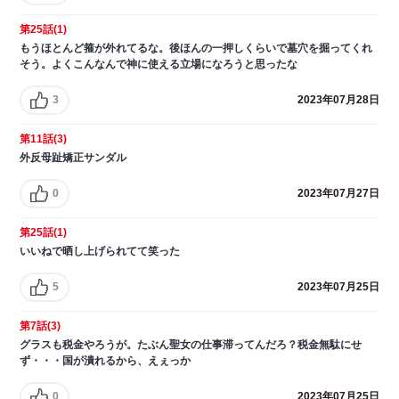
第25話(1)
もうほとんど箍が外れてるな。後ほんの一押しくらいで墓穴を掘ってくれ
そう。よくこんなんで神に使える立場になろうと思ったな
3
2023年07月28日
第11話(3)
外反母趾矯正サンダル
0
2023年07月27日
第25話(1)
いいねで晒し上げられてて笑った
5
2023年07月25日
第7話(3)
グラスも税金やろうが。たぶん聖女の仕事滞ってんだろ？税金無駄にせ
ず・・・国が潰れるから、えぇっか
0
2023年07月25日