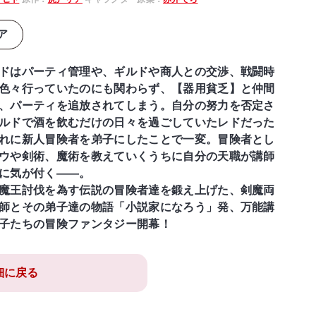
ア
ドはパーティ管理や、ギルドや商人との交渉、戦闘時
色々行っていたのにも関わらず、【器用貧乏】と仲間
、パーティを追放されてしまう。自分の努力を否定さ
ルドで酒を飲むだけの日々を過ごしていたレドだった
れに新人冒険者を弟子にしたことで一変。冒険者とし
ウや剣術、魔術を教えていくうちに自分の天職が講師
に気が付く——。
魔王討伐を為す伝説の冒険者達を鍛え上げた、剣魔両
師とその弟子達の物語「小説家になろう」発、万能講
子たちの冒険ファンタジー開幕！
細に戻る