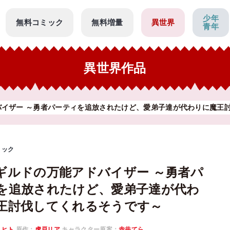
少年
無料コミック
無料増量
異世界
青年
異世界作品
バイザー ～勇者パーティを追放されたけど、愛弟子達が代わりに魔王
ミック
ギルドの万能アドバイザー ～勇者パ
を追放されたけど、愛弟子達が代わ
王討伐してくれるそうです～
ミヒト
原作：
虎戸リア
キャラクター原案：
赤井てら