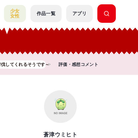
少女
作品一覧
アプリ
女性
討伐してくれるそうです～
評価・感想コメント
蒼津ウミヒト