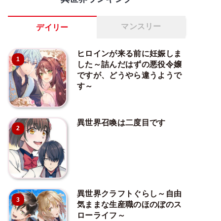
マンスリー
デイリー
ヒロインが来る前に妊娠しま
1
した～詰んだはずの悪役令嬢
ですが、どうやら違うようで
す～
異世界召喚は二度目です
2
異世界クラフトぐらし～自由
3
気ままな生産職のほのぼのス
ローライフ～