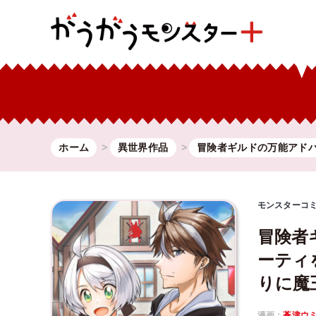
ホーム
異世界作品
冒険者ギルドの万能アド
モンスターコ
冒険者
ーティ
りに魔
漫画：
蒼津ウ