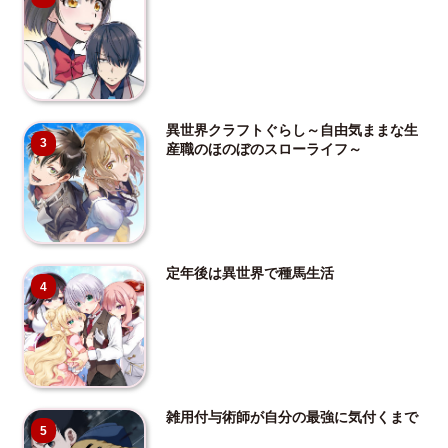
異世界クラフトぐらし～自由気ままな生
3
産職のほのぼのスローライフ～
定年後は異世界で種馬生活
4
雑用付与術師が自分の最強に気付くまで
5