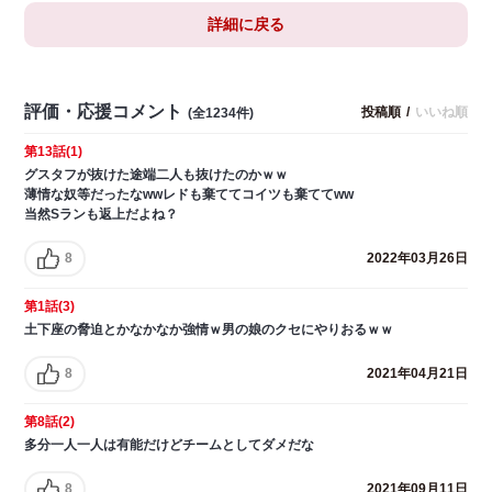
詳細に戻る
評価・応援コメント
投稿順
/
いいね順
(全1234件)
第13話(1)
グスタフが抜けた途端二人も抜けたのかｗｗ
薄情な奴等だったなwwレドも棄ててコイツも棄ててww
当然Sランも返上だよね？
8
2022年03月26日
第1話(3)
土下座の脅迫とかなかなか強情ｗ男の娘のクセにやりおるｗｗ
8
2021年04月21日
第8話(2)
多分一人一人は有能だけどチームとしてダメだな
8
2021年09月11日