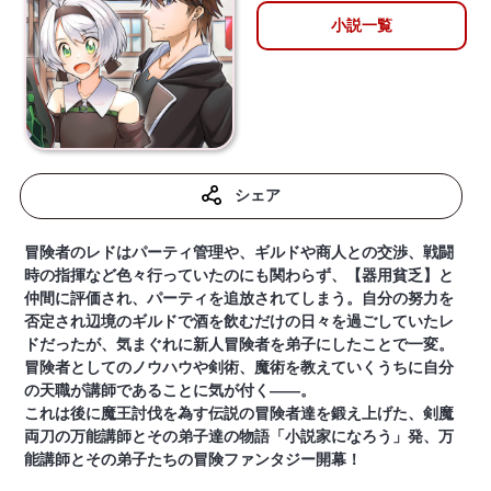
小説一覧
シェア
冒険者のレドはパーティ管理や、ギルドや商人との交渉、戦闘
時の指揮など色々行っていたのにも関わらず、【器用貧乏】と
仲間に評価され、パーティを追放されてしまう。自分の努力を
否定され辺境のギルドで酒を飲むだけの日々を過ごしていたレ
ドだったが、気まぐれに新人冒険者を弟子にしたことで一変。
冒険者としてのノウハウや剣術、魔術を教えていくうちに自分
の天職が講師であることに気が付く——。
これは後に魔王討伐を為す伝説の冒険者達を鍛え上げた、剣魔
両刀の万能講師とその弟子達の物語「小説家になろう」発、万
能講師とその弟子たちの冒険ファンタジー開幕！