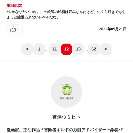
第14話(2)
>4 かなりヤバいね。この絵師の絵柄は好みなんだけど、いくら好きでもち
ょっと擁護出来ないレベルだな。
8
2022年05月21日
<
1
...
11
12
13
...
62
>
蒼津ウミヒト
漫画家。主な作品『冒険者ギルドの万能アドバイザー ~勇者パ