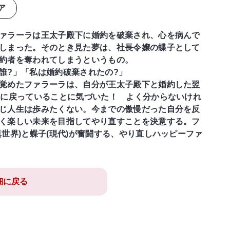
ア
ァラーラは王太子殿下に婚約を破棄され、心を病んで
しまった。そのとき見た夢は、社長令嬢の蝶子として
約者を奪われてしまうというもの。
誰?」「私は婚約破棄されたの?」
覚めたファラーラは、自分が王太子殿下と婚約した翌
歳に戻っていることに気づいた！ よく分からないけれ
じ人生は歩みたくない。今までの傲慢だった自分を反
く楽しい未来を目指してやり直すことを決意する。フ
異世界)と蝶子(現代)が奮闘する、やり直しハッピーファ
細に戻る