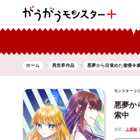
ホーム
異世界作品
悪夢から目覚めた傲慢令
モンスターコ
悪夢か
索中
漫画：
上原誠