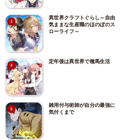
異世界クラフトぐらし～自由
3
気ままな生産職のほのぼのス
ローライフ～
定年後は異世界で種馬生活
4
雑用付与術師が自分の最強に
5
気付くまで