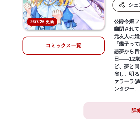
シェ
公爵令嬢フ
26/7/26 更新
幽閉されて
元友人に婚
「蝶子って
コミックス一覧
悪夢から目
日――12
ど、夢と同
省し、明る
ァラーラ(
ンタジー。
詳