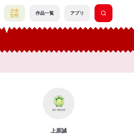
少女
作品一覧
アプリ
女性
上原誠