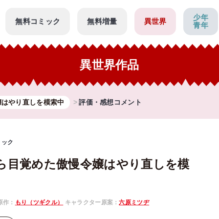
少年
無料コミック
無料増量
異世界
青年
異世界作品
嬢はやり直しを模索中
評価・感想コメント
ミック
ら目覚めた傲慢令嬢はやり直しを模
原作：
もり（ツギクル）
キャラクター原案：
六原ミツヂ