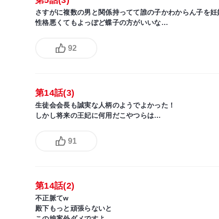
さすがに複数の男と関係持ってて誰の子かわからん子を妊
性格悪くてもよっぽど蝶子の方がいいな…
92
第14話(3)
生徒会会長も誠実な人柄のようでよかった！
しかし将来の王妃に何用だこやつらは…
91
第14話(2)
不正脈てw
殿下もっと頑張らないと
この娘案外ダメですよ