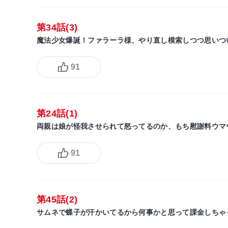
第34話(3)
魔法少女爆誕！ファラーラ様、やり直し模索しつつ思いつ
91
第24話(1)
両親は娘が怪我させられて怒ってるのか、もち慰謝料ウマ
91
第45話(2)
サムネで蝶子が汗かいてるから何事かと思って課金しちゃ