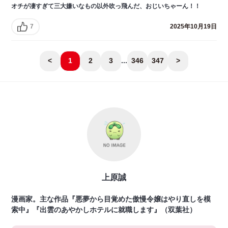
オチが凄すぎて三大嫌いなもの以外吹っ飛んだ、おじいちゃーん！！
7
2025年10月19日
<
1
2
3
...
346
347
>
上原誠
漫画家。主な作品『悪夢から目覚めた傲慢令嬢はやり直しを模
索中』『出雲のあやかしホテルに就職します』（双葉社）