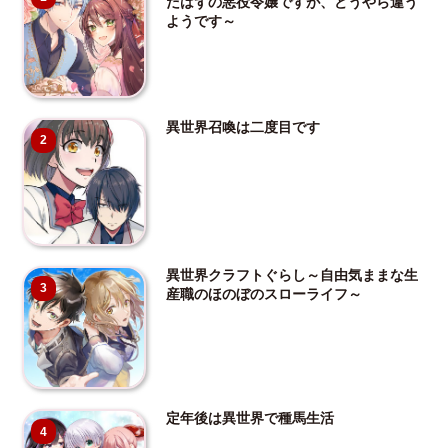
だはずの悪役令嬢ですが、どうやら違う
ようです～
異世界召喚は二度目です
2
異世界クラフトぐらし～自由気ままな生
3
産職のほのぼのスローライフ～
定年後は異世界で種馬生活
4