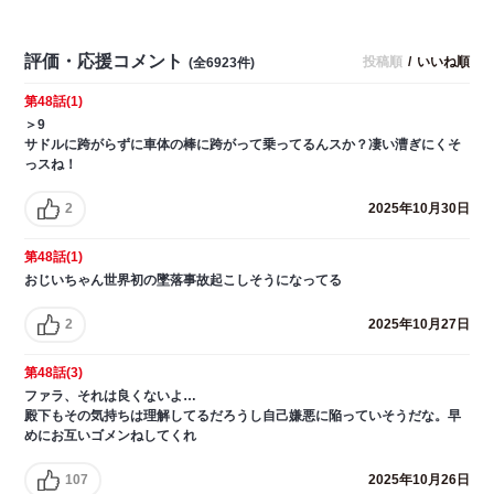
評価・応援コメント
投稿順
/
いいね順
(全6923件)
第48話(1)
＞9
サドルに跨がらずに車体の棒に跨がって乗ってるんスか？凄い漕ぎにくそ
っスね！
2
2025年10月30日
第48話(1)
おじいちゃん世界初の墜落事故起こしそうになってる
2
2025年10月27日
第48話(3)
ファラ、それは良くないよ…
殿下もその気持ちは理解してるだろうし自己嫌悪に陥っていそうだな。早
めにお互いゴメンねしてくれ
107
2025年10月26日