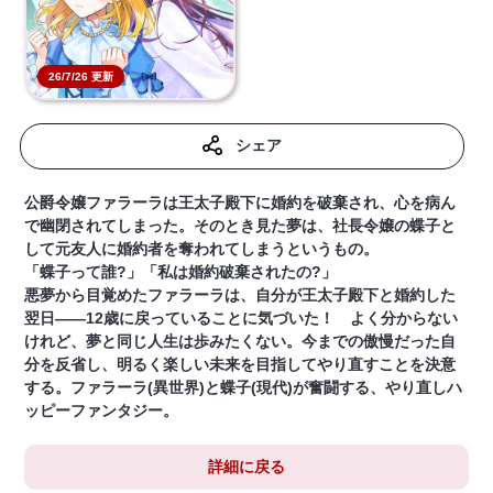
26/7/26 更新
シェア
公爵令嬢ファラーラは王太子殿下に婚約を破棄され、心を病ん
で幽閉されてしまった。そのとき見た夢は、社長令嬢の蝶子と
して元友人に婚約者を奪われてしまうというもの。
「蝶子って誰?」「私は婚約破棄されたの?」
悪夢から目覚めたファラーラは、自分が王太子殿下と婚約した
翌日――12歳に戻っていることに気づいた！ よく分からない
けれど、夢と同じ人生は歩みたくない。今までの傲慢だった自
分を反省し、明るく楽しい未来を目指してやり直すことを決意
する。ファラーラ(異世界)と蝶子(現代)が奮闘する、やり直しハ
ッピーファンタジー。
詳細に戻る