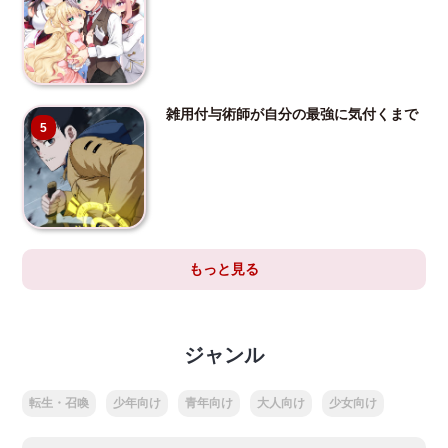
雑用付与術師が自分の最強に気付くまで
5
もっと見る
ジャンル
転生・召喚
少年向け
青年向け
大人向け
少女向け